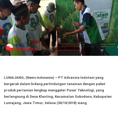
Politik
Gaya Hidup
Kesehatan
Kuliner
Otomotif
Iptek
Pendidikan
Ilmiah
Teknologi
LUMAJANG, (News Indonesia)
– PT Advansia Indotani yang
SosBud
bergerak dalam bidang perlindungan tanaman dengan paket
produk pertanian lengkap menggelar Pasar Teknologi, yang
Sosial
Budaya
berlangsung di Desa Klanting, Kecamatan Sukodono, Kabupaten
Lumajang, Jawa Timur, Selasa (30/10/2018) siang.
Wisata