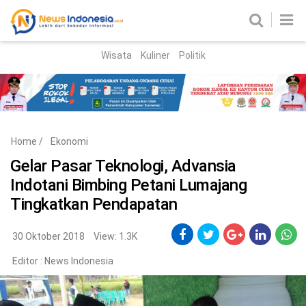
Wisata
Kuliner
Politik
HOME
Birokrasi
Parlemen
News
Home
/
Ekonomi
News Madura
Regional
Gelar Pasar Teknologi, Advansia
Indotani Bimbing Petani Lumajang
Nasional
Tingkatkan Pendapatan
Peristiwa
30 Oktober 2018
View: 1.3K
Hukum
Kriminal
Editor :
News Indonesia
Korupsi