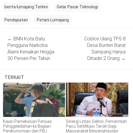
berita lumajang Terkini
Gelar Pasar Teknologi
Pendapatan
Petani Lumajang
Post
←
BNN Kota Batu:
Coblos Ulang TPS 8
navigation
Pengguna Narkoba
Desa Bunten Barat
Alami Kenaikan Hingga
Sampang Hanya
30 Persen Per Tahun
Dihadiri 2 Orang
→
TERKAIT
Kejari Pamekasan Perluas
Sinergi Lintas Sektor, Pemerintah
Penggeledahan ke Bagian
Pacu Sertifikasi Tanah bagi
Perekonomian dan PBJ
Masyarakat Berpenghasilan