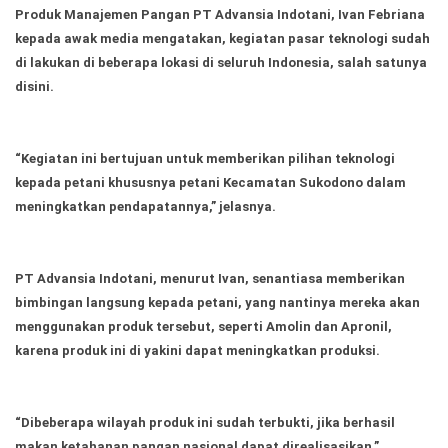
Ekonomi
Olahraga
Produk Manajemen Pangan PT Advansia Indotani, Ivan Febriana
kepada awak media mengatakan, kegiatan pasar teknologi sudah
Indeks
Birokrasi
di lakukan di beberapa lokasi di seluruh Indonesia, salah satunya
disini.
“Kegiatan ini bertujuan untuk memberikan pilihan teknologi
kepada petani khususnya petani Kecamatan Sukodono dalam
meningkatkan pendapatannya,” jelasnya.
PT Advansia Indotani, menurut Ivan, senantiasa memberikan
bimbingan langsung kepada petani, yang nantinya mereka akan
©
Copyright
menggunakan produk tersebut, seperti Amolin dan Apronil,
2026
karena produk ini di yakini dapat meningkatkan produksi.
News
Indonesia
.
All
Right
Reserve
“Dibeberapa wilayah produk ini sudah terbukti, jika berhasil
makan ketahanan pangan nasional dapat direalisasikan,”