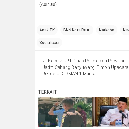
(Adi/Jie)
Anak TK
BNN Kota Batu
Narkoba
Ne
Sosialisasi
Post
←
Kepala UPT Dinas Pendidikan Provinsi
navigation
Jatim Cabang Banyuwangi Pimpin Upacara
Bendera Di SMAN 1 Muncar
TERKAIT