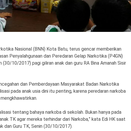
kotika Nasional (BNN) Kota Batu, terus gencar memberikan
asan Penyalahgunaan dan Peredaran Gelap Narkotika (P4GN)
nin (30/10/2017) pagi giliran anak dan guru RA Bina Amanah Sisir
Pencegahan dan Pemberdayaan Masyarakat Badan Narkotika
asi pada anak usia dini itu penting, karena peredaran narkoba
t mengkhawatirkan.
alisasi tentang bahaya narkoba di sekolah. Bukan hanya pada
nak TK agar mereka terhindar dari Narkoba,” kata Edi HK saat
ak dan Guru TK, Senin (30/10/2017).