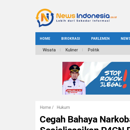
HOME
BIROKRASI
PARLEMEN
NEW
NE
Wisata
Kuliner
Politik
INDEKS
BIROKRASI
REG
NAS
Home
/
Hukum
Cegah Bahaya Narkoba