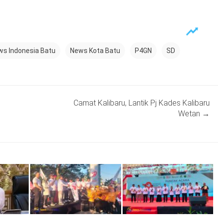
ws Indonesia Batu
News Kota Batu
P4GN
SD
Camat Kalibaru, Lantik Pj Kades Kalibaru
Wetan
→