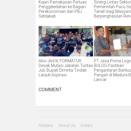
Kejari Pamekasan Perluas
Sinergi Lintas Sektor
Penggeledahan ke Bagian
Pemerintah Pacu Ser
Perekonomian dan PBJ
Tanah bagi Masyar
Setdakab
Berpenghasilan Re
Aksi Jilid III, FORMATUR
PT Jasa Prima Logis
Desak Mutasi Jabatan Tuntas
BULOG Pastikan
Juli; Bupati Diminta Tindak
Pengantaran Bantu
Lanjuti Aspirasi
Pangan di Madura B
Lancar
COMMENT
Redaksi
About Us
Indeks