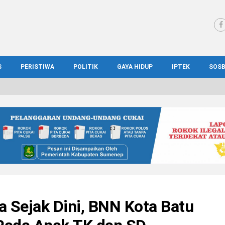
S
PERISTIWA
POLITIK
GAYA HIDUP
IPTEK
SOS
WS MADURA
HUKUM
KESEHATAN
PENDIDIKAN
SOS
IONAL
KRIMINAL
KULINER
ILMIAH
BUD
IONAL
KORUPSI
OTOMOTIF
TEKNOLOGI
WIS
 Sejak Dini, BNN Kota Batu