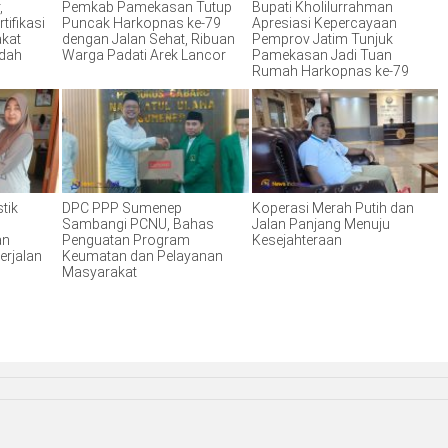
,
Pemkab Pamekasan Tutup
Bupati Kholilurrahman
tifikasi
Puncak Harkopnas ke-79
Apresiasi Kepercayaan
akat
dengan Jalan Sehat, Ribuan
Pemprov Jatim Tunjuk
ndah
Warga Padati Arek Lancor
Pamekasan Jadi Tuan
Rumah Harkopnas ke-79
tik
DPC PPP Sumenep
Koperasi Merah Putih dan
Sambangi PCNU, Bahas
Jalan Panjang Menuju
an
Penguatan Program
Kesejahteraan
erjalan
Keumatan dan Pelayanan
Masyarakat