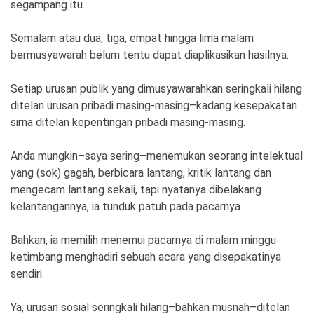
segampang itu.
Ekonomi
Olahraga
Indeks
Birokrasi
Semalam atau dua, tiga, empat hingga lima malam
bermusyawarah belum tentu dapat diaplikasikan hasilnya.
Setiap urusan publik yang dimusyawarahkan seringkali hilang
ditelan urusan pribadi masing-masing–kadang kesepakatan
sirna ditelan kepentingan pribadi masing-masing.
Anda mungkin–saya sering–menemukan seorang intelektual
yang (sok) gagah, berbicara lantang, kritik lantang dan
mengecam lantang sekali, tapi nyatanya dibelakang
kelantangannya, ia tunduk patuh pada pacarnya.
©
Copyright
2026
Bahkan, ia memilih menemui pacarnya di malam minggu
News
ketimbang menghadiri sebuah acara yang disepakatinya
Indonesia
.
sendiri.
All
Right
Reserve
Ya, urusan sosial seringkali hilang–bahkan musnah–ditelan