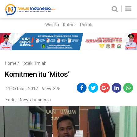
Wisata
Kuliner
Politik
HOME
Birokrasi
Parlemen
News
Home
/
Iptek
Ilmiah
News Madura
Regional
Komitmen itu ‘Mitos’
Nasional
11 Oktober 2017
View: 875
Peristiwa
Editor :
News Indonesia
Hukum
Kriminal
Korupsi