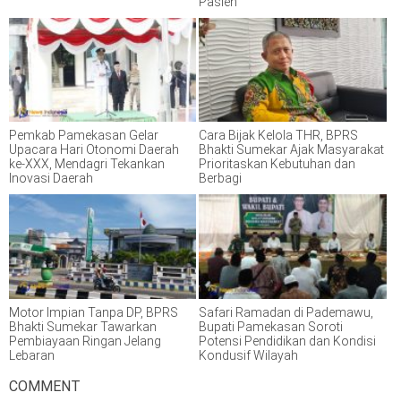
Pasien
Pemkab Pamekasan Gelar
Cara Bijak Kelola THR, BPRS
Upacara Hari Otonomi Daerah
Bhakti Sumekar Ajak Masyarakat
ke-XXX, Mendagri Tekankan
Prioritaskan Kebutuhan dan
Inovasi Daerah
Berbagi
Motor Impian Tanpa DP, BPRS
Safari Ramadan di Pademawu,
Bhakti Sumekar Tawarkan
Bupati Pamekasan Soroti
Pembiayaan Ringan Jelang
Potensi Pendidikan dan Kondisi
Lebaran
Kondusif Wilayah
COMMENT