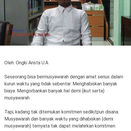
Politik
Gaya Hidup
Kesehatan
Kuliner
Otomotif
Iptek
Oleh: Ongki Arista U.A
Pendidikan
Ilmiah
Seseorang bisa bermusyawarah dengan amat serius dalam
Teknologi
kurun waktu yang tidak sebentar. Menghabiskan banyak
biaya. Mengorbankan banyak hal demi (ikut serta)
SosBud
musyawarah.
Sosial
Budaya
Tapi, kadang tak ditemukan komitmen sedikitpun disana.
Musyawarah dan banyak waktu yang dihabiskan (demi
Wisata
musyawarah) ternyata tak dapat melahirkan komitmen