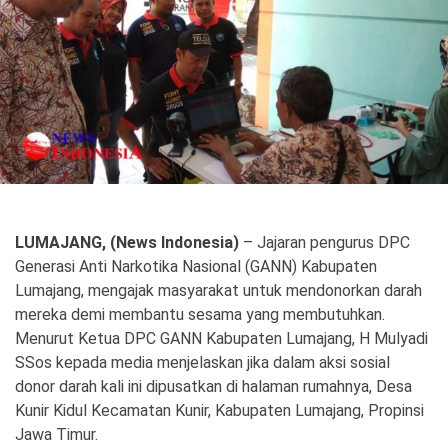
Politik
Gaya Hidup
Kesehatan
Kuliner
Otomotif
Iptek
Pendidikan
Ilmiah
LUMAJANG, (News Indonesia)
– Jajaran pengurus DPC
Generasi Anti Narkotika Nasional (GANN) Kabupaten
Teknologi
Lumajang, mengajak masyarakat untuk mendonorkan darah
mereka demi membantu sesama yang membutuhkan.
SosBud
Menurut Ketua DPC GANN Kabupaten Lumajang, H Mulyadi
SSos kepada media menjelaskan jika dalam aksi sosial
Sosial
Budaya
donor darah kali ini dipusatkan di halaman rumahnya, Desa
Wisata
Kunir Kidul Kecamatan Kunir, Kabupaten Lumajang, Propinsi
Jawa Timur.