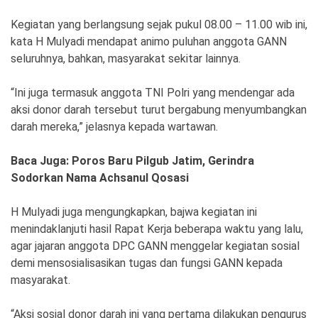
Ekonomi
Olahraga
Kegiatan yang berlangsung sejak pukul 08.00 – 11.00 wib ini,
Indeks
Birokrasi
kata H Mulyadi mendapat animo puluhan anggota GANN
seluruhnya, bahkan, masyarakat sekitar lainnya.
“Ini juga termasuk anggota TNI Polri yang mendengar ada
aksi donor darah tersebut turut bergabung menyumbangkan
darah mereka,” jelasnya kepada wartawan.
Baca Juga: Poros Baru Pilgub Jatim, Gerindra
Sodorkan Nama Achsanul Qosasi
H Mulyadi juga mengungkapkan, bajwa kegiatan ini
©
menindaklanjuti hasil Rapat Kerja beberapa waktu yang lalu,
Copyright
2026
agar jajaran anggota DPC GANN menggelar kegiatan sosial
News
Indonesia
demi mensosialisasikan tugas dan fungsi GANN kepada
.
masyarakat.
All
Right
Reserve
“Aksi sosial donor darah ini yang pertama dilakukan pengurus