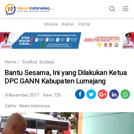
Wisata
Kuliner
Politik
HOME
Birokrasi
Parlemen
News
Home
/
SosBud
Budaya
News Madura
Regional
Bantu Sesama, Ini yang Dilakukan Ketua
DPC GANN Kabupaten Lumajang
Nasional
Peristiwa
8 November 2017
View: 735
Editor :
News Indonesia
Hukum
Kriminal
Korupsi