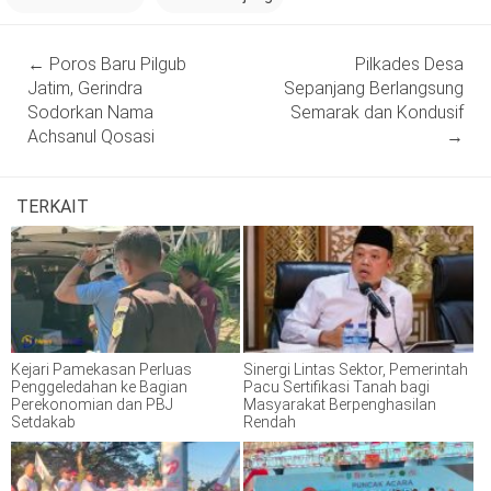
Post
←
Poros Baru Pilgub
Pilkades Desa
navigation
Jatim, Gerindra
Sepanjang Berlangsung
Sodorkan Nama
Semarak dan Kondusif
Achsanul Qosasi
→
TERKAIT
Kejari Pamekasan Perluas
Sinergi Lintas Sektor, Pemerintah
Penggeledahan ke Bagian
Pacu Sertifikasi Tanah bagi
Perekonomian dan PBJ
Masyarakat Berpenghasilan
Setdakab
Rendah