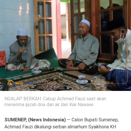
Politik
Gaya Hidup
Kesehatan
Kuliner
Otomotif
Iptek
Pendidikan
Ilmiah
Teknologi
SosBud
NGALAP BERKAH: Cabup Achmad Fauzi saat akan
menerima ijazah doa dan air dari Kiai Nawawi.
Sosial
Budaya
Wisata
SUMENEP, (News Indonesia)
— Calon Bupati Sumenep,
Achmad Fauzi dikalungi serban almarhum Syaikhona KH