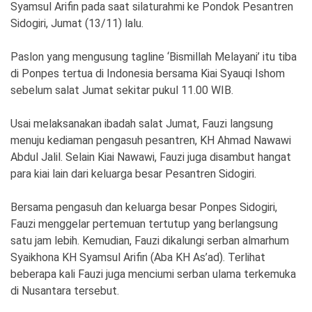
Ekonomi
Olahraga
Syamsul Arifin pada saat silaturahmi ke Pondok Pesantren
Sidogiri, Jumat (13/11) lalu.
Indeks
Birokrasi
Paslon yang mengusung tagline ‘Bismillah Melayani’ itu tiba
di Ponpes tertua di Indonesia bersama Kiai Syauqi Ishom
sebelum salat Jumat sekitar pukul 11.00 WIB.
Usai melaksanakan ibadah salat Jumat, Fauzi langsung
menuju kediaman pengasuh pesantren, KH Ahmad Nawawi
Abdul Jalil. Selain Kiai Nawawi, Fauzi juga disambut hangat
para kiai lain dari keluarga besar Pesantren Sidogiri.
Bersama pengasuh dan keluarga besar Ponpes Sidogiri,
©
Fauzi menggelar pertemuan tertutup yang berlangsung
Copyright
2026
satu jam lebih. Kemudian, Fauzi dikalungi serban almarhum
News
Indonesia
Syaikhona KH Syamsul Arifin (Aba KH As’ad). Terlihat
.
beberapa kali Fauzi juga menciumi serban ulama terkemuka
All
Right
di Nusantara tersebut.
Reserve