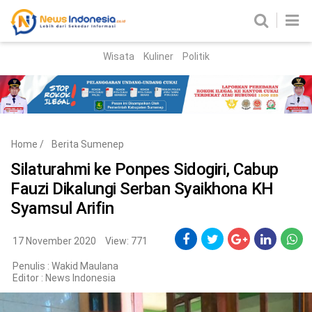
Wisata
Kuliner
Politik
HOME
Birokrasi
Parlemen
News
Home
/
Berita Sumenep
News Madura
Regional
Silaturahmi ke Ponpes Sidogiri, Cabup
Fauzi Dikalungi Serban Syaikhona KH
Nasional
Syamsul Arifin
Peristiwa
17 November 2020
View: 771
Hukum
Kriminal
Penulis : Wakid Maulana
Editor :
News Indonesia
Korupsi