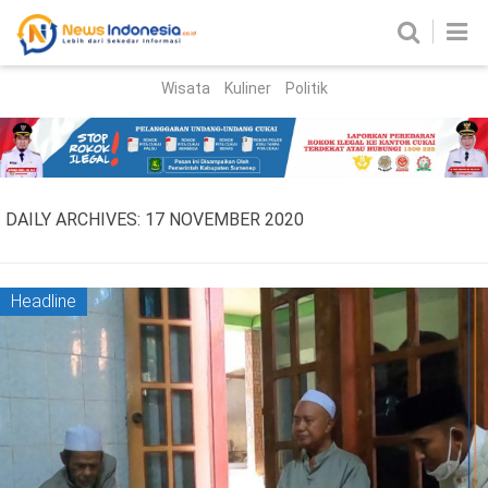
Wisata
Kuliner
Politik
HOME
Birokrasi
Parlemen
News
DAILY ARCHIVES:
17 NOVEMBER 2020
News Madura
Regional
Nasional
Headline
Peristiwa
Hukum
Kriminal
Korupsi