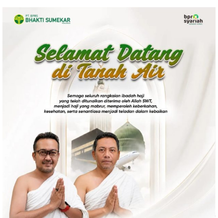
Ekonomi
Olahraga
Indeks
Birokrasi
©
Copyright
2026
News
Indonesia
.
All
Right
Reserve