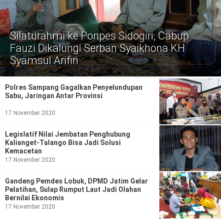
Politik
Gaya Hidup
Silaturahmi ke Ponpes Sidogiri, Cabup
Kesehatan
Kuliner
Fauzi Dikalungi Serban Syaikhona KH
Syamsul Arifin
Otomotif
Polres Sampang Gagalkan Penyelundupan
Iptek
Sabu, Jaringan Antar Provinsi
Pendidikan
Ilmiah
17 November 2020
Legislatif Nilai Jembatan Penghubung
Teknologi
Kalianget-Talango Bisa Jadi Solusi
Kemacetan
SosBud
17 November 2020
Sosial
Budaya
Gandeng Pemdes Lobuk, DPMD Jatim Gelar
Pelatihan, Sulap Rumput Laut Jadi Olahan
Bernilai Ekonomis
Wisata
17 November 2020