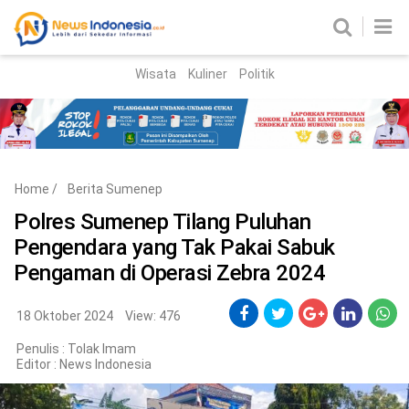
Wisata
Kuliner
Politik
HOME
Birokrasi
Parlemen
News
Home
/
Berita Sumenep
News Madura
Regional
Polres Sumenep Tilang Puluhan
Pengendara yang Tak Pakai Sabuk
Nasional
Pengaman di Operasi Zebra 2024
Peristiwa
18 Oktober 2024
View: 476
Hukum
Kriminal
Penulis : Tolak Imam
Editor :
News Indonesia
Korupsi