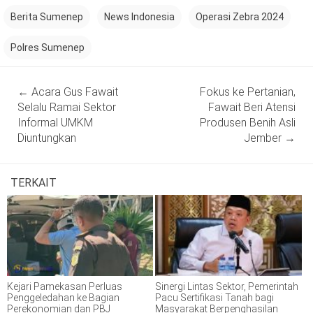
Berita Sumenep
News Indonesia
Operasi Zebra 2024
Polres Sumenep
Post
←
Acara Gus Fawait
Fokus ke Pertanian,
navigation
Selalu Ramai Sektor
Fawait Beri Atensi
Informal UMKM
Produsen Benih Asli
Diuntungkan
Jember
→
TERKAIT
Kejari Pamekasan Perluas
Sinergi Lintas Sektor, Pemerintah
Penggeledahan ke Bagian
Pacu Sertifikasi Tanah bagi
Perekonomian dan PBJ
Masyarakat Berpenghasilan