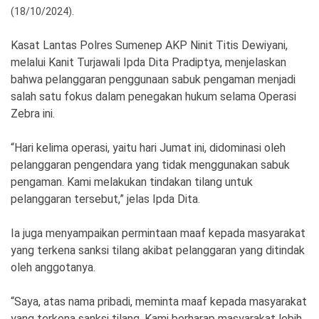
Ekonomi
Olahraga
(18/10/2024).
Indeks
Birokrasi
Kasat Lantas Polres Sumenep AKP Ninit Titis Dewiyani,
melalui Kanit Turjawali Ipda Dita Pradiptya, menjelaskan
bahwa pelanggaran penggunaan sabuk pengaman menjadi
salah satu fokus dalam penegakan hukum selama Operasi
Zebra ini.
“Hari kelima operasi, yaitu hari Jumat ini, didominasi oleh
pelanggaran pengendara yang tidak menggunakan sabuk
pengaman. Kami melakukan tindakan tilang untuk
pelanggaran tersebut,” jelas Ipda Dita.
©
Copyright
Ia juga menyampaikan permintaan maaf kepada masyarakat
2026
yang terkena sanksi tilang akibat pelanggaran yang ditindak
News
Indonesia
oleh anggotanya.
.
All
Right
“Saya, atas nama pribadi, meminta maaf kepada masyarakat
Reserve
yang terkena sanksi tilang. Kami berharap masyarakat lebih