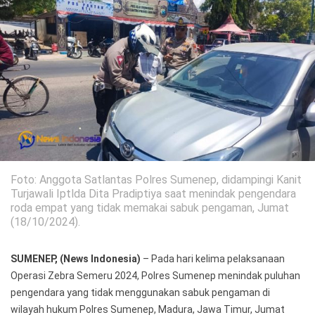
Politik
Gaya Hidup
Kesehatan
Kuliner
Otomotif
Iptek
Pendidikan
Ilmiah
Foto: Anggota Satlantas Polres Sumenep, didampingi Kanit
Teknologi
Turjawali Iptlda Dita Pradiptiya saat menindak pengendara
roda empat yang tidak memakai sabuk pengaman, Jumat
(18/10/2024).
SosBud
Sosial
Budaya
SUMENEP, (News Indonesia)
– Pada hari kelima pelaksanaan
Operasi Zebra Semeru 2024, Polres Sumenep menindak puluhan
Wisata
pengendara yang tidak menggunakan sabuk pengaman di
wilayah hukum Polres Sumenep, Madura, Jawa Timur, Jumat