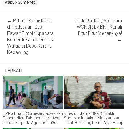
Wabup Sumenep
Post
←
Prihatin Kemiskinan
Hadir Banking App Baru
navigation
di Pedesaan, Gus
WONDR by BNI, Kenali
Fawait Pimpin Upacara
Fitur-Fitur Menariknya!
Kemerdekaan Bersama
→
Warga di Desa Karang
Kedawung
TERKAIT
BPRS Bhakti Sumekar Jadwalkan
Direktur Utama BPRS Bhakti
Pengundian Tabungan Ukhuwah
Sumekar Ingatkan Masyarakat
Periode III pada Agustus 2026
Tidak Berutang Demi Gaya Hidup