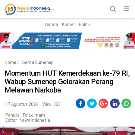
Wisata
Kuliner
Politik
HOME
Birokrasi
Parlemen
News
Home
/
Berita Sumenep
News Madura
Regional
Momentum HUT Kemerdekaan ke-79 RI,
Wabup Sumenep Gelorakan Perang
Nasional
Melawan Narkoba
Peristiwa
17 Agustus 2024
View: 333
Hukum
Kriminal
Penulis : Tolak Imam
Editor :
News Indonesia
Korupsi