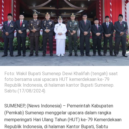
Politik
Gaya Hidup
Kesehatan
Kuliner
Otomotif
Iptek
Pendidikan
Ilmiah
Foto: Wakil Bupati Sumenep Dewi Khalifah (tengah) saat
Teknologi
foto bersama usai upacara HUT kemerdekaan ke-79
Republik Indonesia, di halaman kantor Bupati Sumenep.
Sabtu (17/08/2024).
SosBud
Sosial
Budaya
SUMENEP, (News Indonesia) – Pemerintah Kabupaten
(Pemkab) Sumenep menggelar upacara dalam rangka
Wisata
memperingati Hari Ulang Tahun (HUT) ke-79 Kemerdekaan
Republik Indonesia, di halaman Kantor Bupati, Sabtu