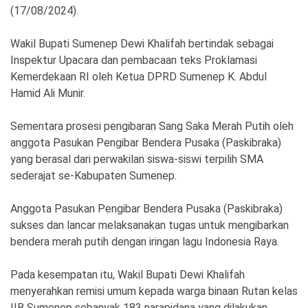
Ekonomi
Olahraga
(17/08/2024).
Indeks
Birokrasi
Wakil Bupati Sumenep Dewi Khalifah bertindak sebagai
Inspektur Upacara dan pembacaan teks Proklamasi
Kemerdekaan RI oleh Ketua DPRD Sumenep K. Abdul
Hamid Ali Munir.
Sementara prosesi pengibaran Sang Saka Merah Putih oleh
anggota Pasukan Pengibar Bendera Pusaka (Paskibraka)
yang berasal dari perwakilan siswa-siswi terpilih SMA
sederajat se-Kabupaten Sumenep.
Anggota Pasukan Pengibar Bendera Pusaka (Paskibraka)
©
Copyright
sukses dan lancar melaksanakan tugas untuk mengibarkan
2026
bendera merah putih dengan iringan lagu Indonesia Raya.
News
Indonesia
.
All
Pada kesempatan itu, Wakil Bupati Dewi Khalifah
Right
menyerahkan remisi umum kepada warga binaan Rutan kelas
Reserve
IIB Sumenep sebanyak 183 narapidana yang dilakukan