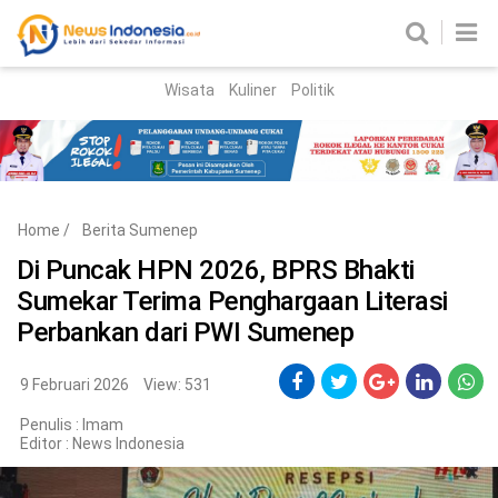
Wisata
Kuliner
Politik
HOME
Birokrasi
Parlemen
News
Home
/
Berita Sumenep
News Madura
Regional
Di Puncak HPN 2026, BPRS Bhakti
Sumekar Terima Penghargaan Literasi
Nasional
Perbankan dari PWI Sumenep
Peristiwa
9 Februari 2026
View: 531
Hukum
Kriminal
Penulis : Imam
Editor :
News Indonesia
Korupsi