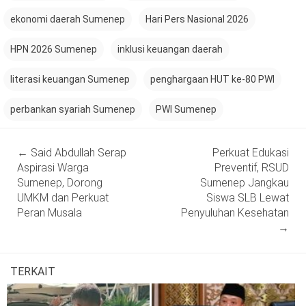
ekonomi daerah Sumenep
Hari Pers Nasional 2026
HPN 2026 Sumenep
inklusi keuangan daerah
literasi keuangan Sumenep
penghargaan HUT ke-80 PWI
perbankan syariah Sumenep
PWI Sumenep
Post
←
Said Abdullah Serap
Perkuat Edukasi
navigation
Aspirasi Warga
Preventif, RSUD
Sumenep, Dorong
Sumenep Jangkau
UMKM dan Perkuat
Siswa SLB Lewat
Peran Musala
Penyuluhan Kesehatan
→
TERKAIT