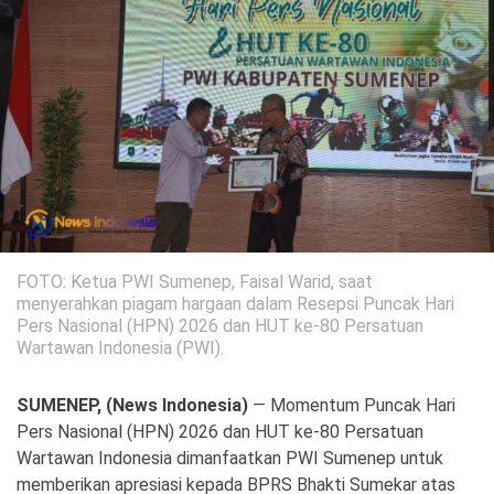
Politik
Gaya Hidup
Kesehatan
Kuliner
Otomotif
Iptek
Pendidikan
Ilmiah
FOTO: Ketua PWI Sumenep, Faisal Warid, saat
Teknologi
menyerahkan piagam hargaan dalam Resepsi Puncak Hari
Pers Nasional (HPN) 2026 dan HUT ke-80 Persatuan
Wartawan Indonesia (PWI).
SosBud
Sosial
Budaya
SUMENEP, (News Indonesia)
— Momentum Puncak Hari
Pers Nasional (HPN) 2026 dan HUT ke-80 Persatuan
Wisata
Wartawan Indonesia dimanfaatkan PWI Sumenep untuk
memberikan apresiasi kepada BPRS Bhakti Sumekar atas