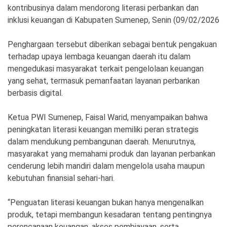
Ekonomi
Olahraga
kontribusinya dalam mendorong literasi perbankan dan
inklusi keuangan di Kabupaten Sumenep, Senin (09/02/2026
Indeks
Birokrasi
Penghargaan tersebut diberikan sebagai bentuk pengakuan
terhadap upaya lembaga keuangan daerah itu dalam
mengedukasi masyarakat terkait pengelolaan keuangan
yang sehat, termasuk pemanfaatan layanan perbankan
berbasis digital.
Ketua PWI Sumenep, Faisal Warid, menyampaikan bahwa
peningkatan literasi keuangan memiliki peran strategis
dalam mendukung pembangunan daerah. Menurutnya,
masyarakat yang memahami produk dan layanan perbankan
©
Copyright
cenderung lebih mandiri dalam mengelola usaha maupun
2026
kebutuhan finansial sehari-hari.
News
Indonesia
.
All
“Penguatan literasi keuangan bukan hanya mengenalkan
Right
produk, tetapi membangun kesadaran tentang pentingnya
Reserve
perencanaan keuangan, akses pembiayaan, serta