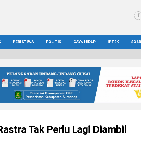
S
PERISTIWA
POLITIK
GAYA HIDUP
IPTEK
SOS
WS MADURA
HUKUM
KESEHATAN
PENDIDIKAN
SOS
IONAL
KRIMINAL
KULINER
ILMIAH
BUD
IONAL
KORUPSI
OTOMOTIF
TEKNOLOGI
WIS
 Rastra Tak Perlu Lagi Diambil