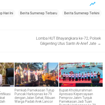
 Hari Ini
Berita Sumenep Terbaru
Berita Sumenep Terkini
Lomba HUT Bhayangkara ke-72, Polsek
Giligenting Utus Santri Al-Arief Jate
→
,
Pemkab Pamekasan Tutup
Bupati Kholilurrahman
tifikasi
Puncak Harkopnas ke-79
Apresiasi Kepercayaan
akat
dengan Jalan Sehat, Ribuan
Pemprov Jatim Tunjuk
ndah
Warga Padati Arek Lancor
Pamekasan Jadi Tuan