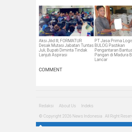
Aksi Jilid III, FORMATUR
PT Jasa Prima Logis
Desak Mutasi Jabatan Tuntas
BULOG Pastikan
Juli; Bupati Diminta Tindak
Pengantaran Bantu
Lanjuti Aspirasi
Pangan di Madura B
Lancar
COMMENT
Redaksi
About Us
Indeks
© Copyright 2026 News Indonesia . All Right Reser