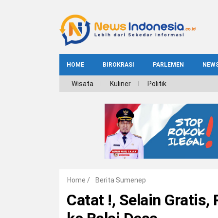
HOME
BIROKRASI
PARLEMEN
NEW
NE
Wisata
Kuliner
Politik
INDEKS
BIROKRASI
REG
NAS
Home
/
Berita Sumenep
Catat !, Selain Gratis,