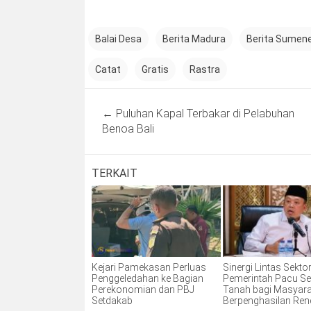
Balai Desa
Berita Madura
Berita Sumenep
Catat
Gratis
Rastra
Post
←
Puluhan Kapal Terbakar di Pelabuhan
navigation
Benoa Bali
TERKAIT
Kejari Pamekasan Perluas
Sinergi Lintas Sektor
Penggeledahan ke Bagian
Pemerintah Pacu Ser
Perekonomian dan PBJ
Tanah bagi Masyar
Setdakab
Berpenghasilan Re