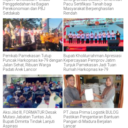
Penggeledahan ke Bagian
Pacu Sertifikasi Tanah bagi
Perekonomian dan PBJ
Masyarakat Berpenghasilan
Setdakab
Rendah
Pemkab Pamekasan Tutup
Bupati Kholilurrahman Apresiasi
Puncak Harkopnas ke-79 dengan
Kepercayaan Pemprov Jatim
Jalan Sehat, Ribuan Warga
Tunjuk Pamekasan Jadi Tuan
Padati Arek Lancor
Rumah Harkopnas ke-79
Aksi Jilid III, FORMATUR Desak
PT Jasa Prima Logistik BULOG
Mutasi Jabatan Tuntas Juli;
Pastikan Pengantaran Bantuan
Bupati Diminta Tindak Lanjuti
Pangan di Madura Berjalan
Aspirasi
Lancar