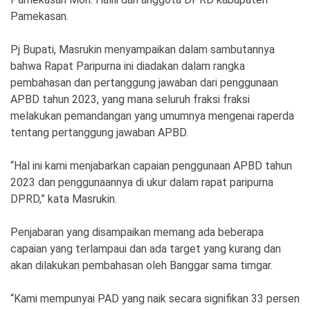
Ekonomi
Olahraga
Pamekasan.
Indeks
Birokrasi
Pj Bupati, Masrukin menyampaikan dalam sambutannya
bahwa Rapat Paripurna ini diadakan dalam rangka
pembahasan dan pertanggung jawaban dari penggunaan
APBD tahun 2023, yang mana seluruh fraksi fraksi
melakukan pemandangan yang umumnya mengenai raperda
tentang pertanggung jawaban APBD.
“Hal ini kami menjabarkan capaian penggunaan APBD tahun
2023 dan penggunaannya di ukur dalam rapat paripurna
DPRD,” kata Masrukin.
©
Copyright
Penjabaran yang disampaikan memang ada beberapa
2026
News
capaian yang terlampaui dan ada target yang kurang dan
Indonesia
.
akan dilakukan pembahasan oleh Banggar sama timgar.
All
Right
Reserve
“Kami mempunyai PAD yang naik secara signifikan 33 persen