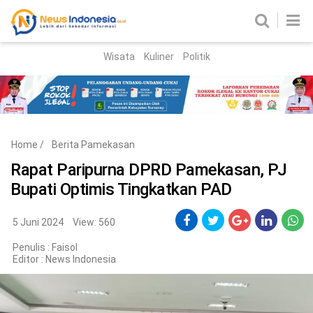
Wisata
Kuliner
Politik
HOME
Birokrasi
Parlemen
News
Home
/
Berita Pamekasan
News Madura
Regional
Rapat Paripurna DPRD Pamekasan, PJ
Bupati Optimis Tingkatkan PAD
Nasional
Peristiwa
5 Juni 2024
View: 560
Penulis : Faisol
Hukum
Kriminal
Editor :
News Indonesia
Korupsi