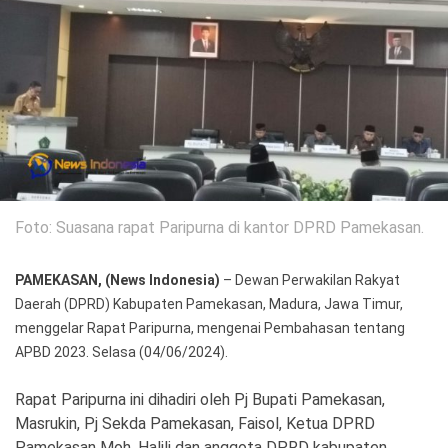
Politik
Gaya Hidup
Kesehatan
Kuliner
Otomotif
Iptek
Foto: Suasana rapat Paripurna di kantor DPRD Pamekasan.
Pendidikan
Ilmiah
Teknologi
PAMEKASAN, (News Indonesia)
– Dewan Perwakilan Rakyat
Daerah (DPRD) Kabupaten Pamekasan, Madura, Jawa Timur,
SosBud
menggelar Rapat Paripurna, mengenai Pembahasan tentang
APBD 2023. Selasa (04/06/2024).
Sosial
Budaya
Rapat Paripurna ini dihadiri oleh Pj Bupati Pamekasan,
Wisata
Masrukin, Pj Sekda Pamekasan, Faisol, Ketua DPRD
Pamekasan Moh. Halili dan anggota DPRD kabupaten