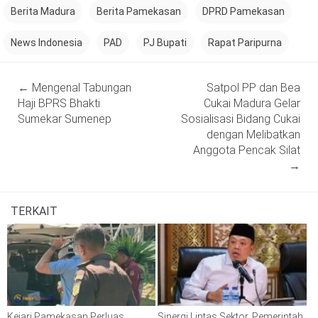
Berita Madura
Berita Pamekasan
DPRD Pamekasan
News Indonesia
PAD
PJ Bupati
Rapat Paripurna
Post
←
Mengenal Tabungan
Satpol PP dan Bea
navigation
Haji BPRS Bhakti
Cukai Madura Gelar
Sumekar Sumenep
Sosialisasi Bidang Cukai
dengan Melibatkan
Anggota Pencak Silat
→
TERKAIT
Kejari Pamekasan Perluas
Sinergi Lintas Sektor, Pemerintah