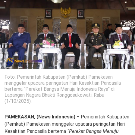
Politik
Gaya Hidup
Kesehatan
Kuliner
Otomotif
Iptek
Pendidikan
Ilmiah
Foto: Pemerintah Kabupaten (Pemkab) Pamekasan
Teknologi
menggelar upacara peringatan Hari Kesaktian Pancasila
bertema “Perekat Bangsa Menuju Indonesia Raya” di
Lapangan Nagara Bhakti Ronggosukowati, Rabu
SosBud
(1/10/2025).
Sosial
Budaya
PAMEKASAN, (News Indonesia)
– Pemerintah Kabupaten
Wisata
(Pemkab) Pamekasan menggelar upacara peringatan Hari
Kesaktian Pancasila bertema
“Perekat Bangsa Menuju