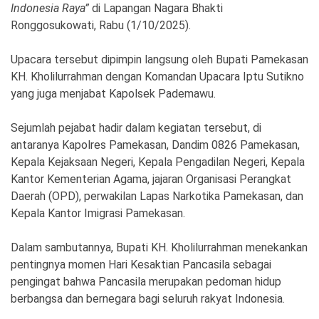
Ekonomi
Olahraga
Indonesia Raya”
di Lapangan Nagara Bhakti
Ronggosukowati, Rabu (1/10/2025).
Indeks
Birokrasi
Upacara tersebut dipimpin langsung oleh Bupati Pamekasan
KH. Kholilurrahman dengan Komandan Upacara Iptu Sutikno
yang juga menjabat Kapolsek Pademawu.
Sejumlah pejabat hadir dalam kegiatan tersebut, di
antaranya Kapolres Pamekasan, Dandim 0826 Pamekasan,
Kepala Kejaksaan Negeri, Kepala Pengadilan Negeri, Kepala
Kantor Kementerian Agama, jajaran Organisasi Perangkat
Daerah (OPD), perwakilan Lapas Narkotika Pamekasan, dan
Kepala Kantor Imigrasi Pamekasan.
©
Copyright
2026
Dalam sambutannya, Bupati KH. Kholilurrahman menekankan
News
Indonesia
pentingnya momen Hari Kesaktian Pancasila sebagai
.
pengingat bahwa Pancasila merupakan pedoman hidup
All
Right
berbangsa dan bernegara bagi seluruh rakyat Indonesia.
Reserve