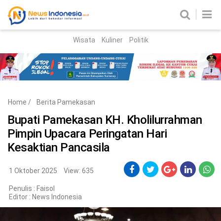
Wisata
Kuliner
Politik
HOME
Birokrasi
Parlemen
News
Home
/
Berita Pamekasan
News Madura
Regional
Bupati Pamekasan KH. Kholilurrahman
Pimpin Upacara Peringatan Hari
Nasional
Kesaktian Pancasila
Peristiwa
1 Oktober 2025
View: 635
Hukum
Kriminal
Penulis : Faisol
Editor :
News Indonesia
Korupsi