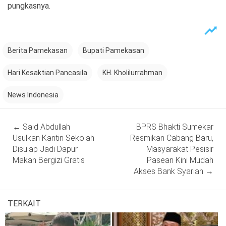
pungkasnya.
Berita Pamekasan
Bupati Pamekasan
Hari Kesaktian Pancasila
KH. Kholilurrahman
News Indonesia
Post
←
Said Abdullah
BPRS Bhakti Sumekar
navigation
Usulkan Kantin Sekolah
Resmikan Cabang Baru,
Disulap Jadi Dapur
Masyarakat Pesisir
Makan Bergizi Gratis
Pasean Kini Mudah
Akses Bank Syariah
→
TERKAIT