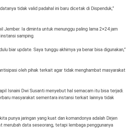
tanya tidak valid padahal ini baru dicetak di Dispenduk,”
il Jember. Ia diminta untuk menunggu paling lama 2×24 jam
 instansi samping.
ulu biar update. Saya tunggu akhirnya ya benar bisa digunakan,”
iantisipasi oleh pihak terkait agar tidak menghambat masyarakat
il Isnaini Dwi Susanti menyebut hal semacam itu bisa terjadi.
erbaru masyarakat sementara instansi terkait lainnya tidak
, kita punya jaringan yang kuat dan komandonya adalah Dirjen
 saat merubah data seseorang, tetapi lembaga penggunanya