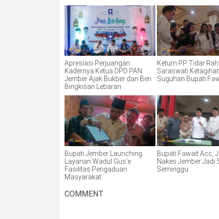
Apresiasi Perjuangan
Ketum PP Tidar Ra
Kadernya Ketua DPD PAN
Saraswati Ketagiha
Jember Ajak Bukber dan Beri
Suguhan Bupati Faw
Bingkisan Lebaran
Bupati Jember Launching
Bupati Fawait Acc, 
Layanan Wadul Gus’e
Nakes Jember Jadi 5
Fasilitas Pengaduan
Seminggu
Masyarakat
COMMENT