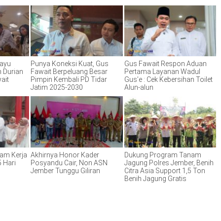
hayu
Punya Koneksi Kuat, Gus
Gus Fawait Respon Aduan
n Durian
Fawait Berpeluang Besar
Pertama Layanan Wadul
ait
Pimpin Kembali PD Tidar
Gus’e : Cek Kebersihan Toilet
Jatim 2025-2030
Alun-alun
Jam Kerja
Akhirnya Honor Kader
Dukung Program Tanam
 Hari
Posyandu Cair, Non ASN
Jagung Polres Jember, Benih
Jember Tunggu Giliran
Citra Asia Support 1,5 Ton
Benih Jagung Gratis