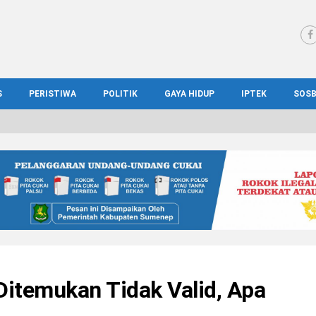
S
PERISTIWA
POLITIK
GAYA HIDUP
IPTEK
SOS
WS MADURA
HUKUM
KESEHATAN
PENDIDIKAN
SOS
IONAL
KRIMINAL
KULINER
ILMIAH
BUD
IONAL
KORUPSI
OTOMOTIF
TEKNOLOGI
WIS
Ditemukan Tidak Valid, Apa