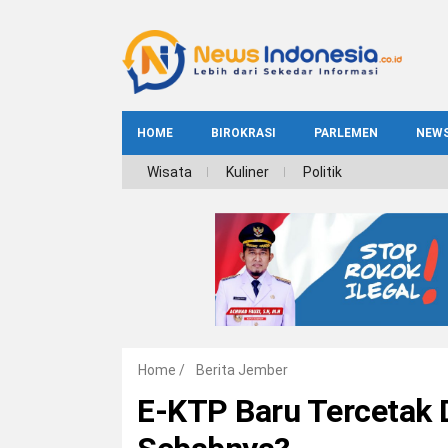
HOME
BIROKRASI
PARLEMEN
NEW
NE
Wisata
Kuliner
Politik
INDEKS
BIROKRASI
REG
NAS
Home
/
Berita Jember
E-KTP Baru Tercetak 