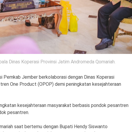
la Dinas Koperasi Provinsi Jatim Andromeda Qomariah.
i Pemkab Jember berkolaborasi dengan Dinas Koperasi
ntren One Product (OPOP) demi peningkatan kesejahteraan
ingkatan kesejahteraan masyarakat berbasis pondok pesantren
dok pesantren.
omariah saat bertemu dengan Bupati Hendy Siswanto