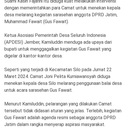
Suami Kasih Fajarini itu diduga kuat melakukan intervensi
Ekonomi
Olahraga
dengan memerintahkan para Camat untuk menekan kepala
desa melarang kegiatan sarasehan anggota DPRD Jatim,
Indeks
Birokrasi
Muhammad Fawait (Gus Fawait).
Ketua Asosiasi Pemerintah Desa Seluruh Indonesia
(APDESI) Jember, Kamiluddin menduga ada upaya dari
bupati untuk menggagalkan kegiatan Gus Fawait yang
digelar di kantor-kantor desa.
Seperti yang terjadi di Kecamatan Silo pada Jumat 22
Maret 2024. Camat Joni Pelita Kurniawansyah diduga
menekan kepala desa Silo melarang penggunaan balai desa
©
untuk acara sarasehan Gus Fawait.
Copyright
2026
News
Menurut Kamiluddin, pelarangan yang dilakukan Camat
Indonesia
.
tersebut tidak didasari aturan yang jelas. Terlebih, kegiatan
All
Right
Gus Fawait adalah agenda resmi sebagai anggota DPRD
Reserve
Jatim dalam rangka menyerap aspirasi masyarakat.