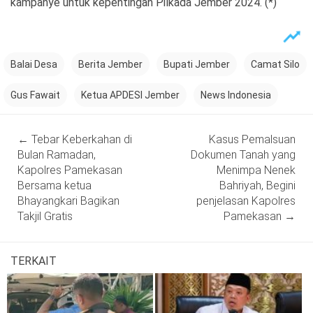
kampanye untuk kepentingan Pilkada Jember 2024. (*)
Balai Desa
Berita Jember
Bupati Jember
Camat Silo
Gus Fawait
Ketua APDESI Jember
News Indonesia
Post
←
Tebar Keberkahan di
Kasus Pemalsuan
navigation
Bulan Ramadan,
Dokumen Tanah yang
Kapolres Pamekasan
Menimpa Nenek
Bersama ketua
Bahriyah, Begini
Bhayangkari Bagikan
penjelasan Kapolres
Takjil Gratis
Pamekasan
→
TERKAIT