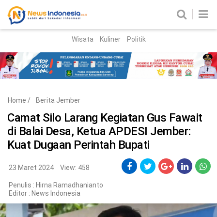
Wisata
Kuliner
Politik
HOME
Birokrasi
Parlemen
News
Home
/
Berita Jember
News Madura
Regional
Camat Silo Larang Kegiatan Gus Fawait
di Balai Desa, Ketua APDESI Jember:
Nasional
Kuat Dugaan Perintah Bupati
Peristiwa
23 Maret 2024
View: 458
Hukum
Kriminal
Penulis : Hirna Ramadhanianto
Editor :
News Indonesia
Korupsi