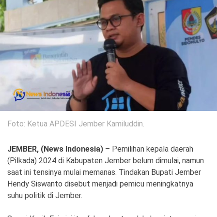
Politik
Gaya Hidup
Kesehatan
Kuliner
Otomotif
Iptek
Pendidikan
Ilmiah
Foto: Ketua APDESI Jember Kamiluddin.
Teknologi
JEMBER, (News Indonesia)
– Pemilihan kepala daerah
SosBud
(Pilkada) 2024 di Kabupaten Jember belum dimulai, namun
saat ini tensinya mulai memanas. Tindakan Bupati Jember
Sosial
Budaya
Hendy Siswanto disebut menjadi pemicu meningkatnya
suhu politik di Jember.
Wisata