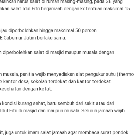
melainkan harus salat di rumah masing-masing, pada SE yang
ehkan salat Idul Fitri berjamaah dengan ketentuan maksimal 15
ijau diperbolehkan hingga maksimal 50 persen.
SE Gubernur Jatim berlaku sama.
h diperbolehkan salat di masjid maupun musala dengan
 musala, panitia wajib menyediakan alat pengukur suhu (thermo
ke kantor desa, sekolah terdekat dan kantor terdekat.
kesehatan dengan ketat.
m kondisi kurang sehat, baru sembuh dari sakit atau dari
 Idul Fitri di masjid dan maupun musala. Seluruh jamaah wajib
it, juga untuk imam salat jamaah agar membaca surat pendek