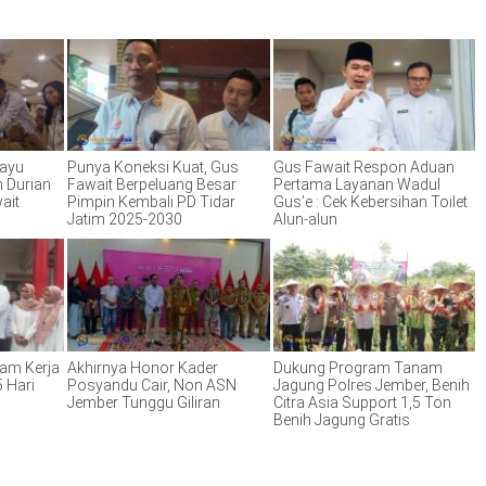
hayu
Punya Koneksi Kuat, Gus
Gus Fawait Respon Aduan
n Durian
Fawait Berpeluang Besar
Pertama Layanan Wadul
ait
Pimpin Kembali PD Tidar
Gus’e : Cek Kebersihan Toilet
Jatim 2025-2030
Alun-alun
Jam Kerja
Akhirnya Honor Kader
Dukung Program Tanam
 Hari
Posyandu Cair, Non ASN
Jagung Polres Jember, Benih
Jember Tunggu Giliran
Citra Asia Support 1,5 Ton
Benih Jagung Gratis