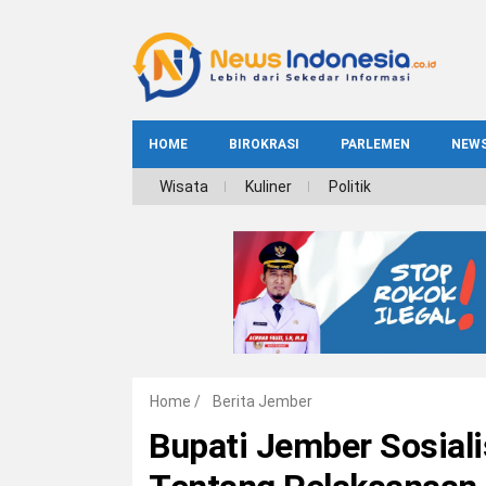
HOME
BIROKRASI
PARLEMEN
NEW
NE
Wisata
Kuliner
Politik
INDEKS
BIROKRASI
REG
NAS
Home
/
Berita Jember
Bupati Jember Sosial