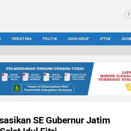
S
PERISTIWA
POLITIK
GAYA HIDUP
IPTEK
SOS
WS MADURA
HUKUM
KESEHATAN
PENDIDIKAN
SOS
IONAL
KRIMINAL
KULINER
ILMIAH
BUD
IONAL
KORUPSI
OTOMOTIF
TEKNOLOGI
WIS
isasikan SE Gubernur Jatim