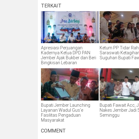
TERKAIT
Apresiasi Perjuangan
Ketum PP Tidar Ra
Kadernya Ketua DPD PAN
Saraswati Ketagiha
Jember Ajak Bukber dan Beri
Suguhan Bupati Faw
Bingkisan Lebaran
Bupati Jember Launching
Bupati Fawait Acc, 
Layanan Wadul Gus’e
Nakes Jember Jadi 5
Fasilitas Pengaduan
Seminggu
Masyarakat
COMMENT