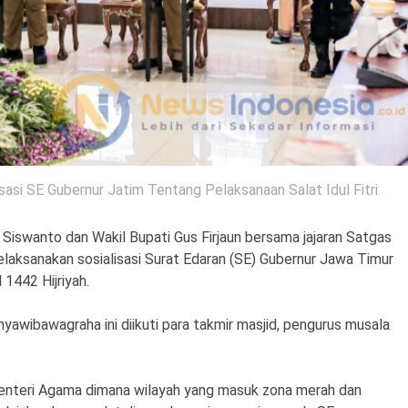
si SE Gubernur Jatim Tentang Pelaksanaan Salat Idul Fitri.
Siswanto dan Wakil Bupati Gus Firjaun bersama jajaran Satgas
ksanakan sosialisasi Surat Edaran (SE) Gubernur Jawa Timur
 1442 Hijriyah.
yawibawagraha ini diikuti para takmir masjid, pengurus musala
enteri Agama dimana wilayah yang masuk zona merah dan