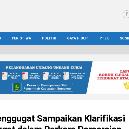
S
PERISTIWA
POLITIK
GAYA HIDUP
IPTEK
SOS
WS MADURA
HUKUM
KESEHATAN
PENDIDIKAN
SOS
IONAL
KRIMINAL
KULINER
ILMIAH
BUD
IONAL
KORUPSI
OTOMOTIF
TEKNOLOGI
WIS
ggugat Sampaikan Klarifikasi