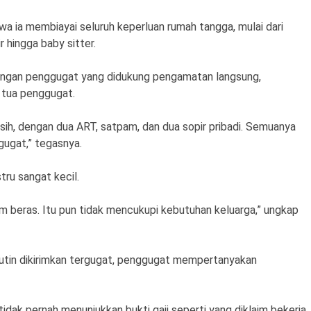
a ia membiayai seluruh keperluan rumah tangga, mulai dari
r hingga baby sitter.
ngan penggugat yang didukung pengamatan langsung,
 tua penggugat.
h, dengan dua ART, satpam, dan dua sopir pribadi. Semuanya
gugat,” tegasnya.
tru sangat kecil.
am beras. Itu pun tidak mencukupi kebutuhan keluarga,” ungkap
t rutin dikirimkan tergugat, penggugat mempertanyakan
ak pernah menunjukkan bukti gaji seperti yang diklaim bekerja