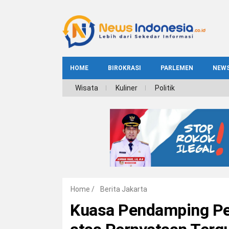
HOME
BIROKRASI
PARLEMEN
NEW
NE
Wisata
Kuliner
Politik
INDEKS
BIROKRASI
REG
NAS
Home
/
Berita Jakarta
Kuasa Pendamping Pen