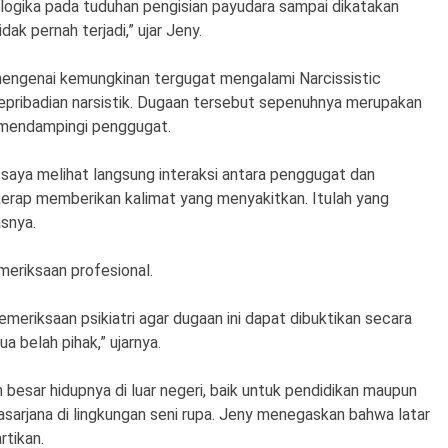
ogika pada tuduhan pengisian payudara sampai dikatakan
dak pernah terjadi,” ujar Jeny.
engenai kemungkinan tergugat mengalami Narcissistic
epribadian narsistik. Dugaan tersebut sepenuhnya merupakan
n mendampingi penggugat.
aya melihat langsung interaksi antara penggugat dan
t kerap memberikan kalimat yang menyakitkan. Itulah yang
asnya.
meriksaan profesional.
eriksaan psikiatri agar dugaan ini dapat dibuktikan secara
a belah pihak,” ujarnya.
esar hidupnya di luar negeri, baik untuk pendidikan maupun
sarjana di lingkungan seni rupa. Jeny menegaskan bahwa latar
rtikan.