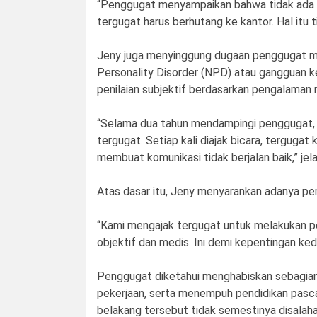
“Penggugat menyampaikan bahwa tidak ada l
tergugat harus berhutang ke kantor. Hal itu ti
Jeny juga menyinggung dugaan penggugat m
Personality Disorder (NPD) atau gangguan k
penilaian subjektif berdasarkan pengalama
“Selama dua tahun mendampingi penggugat, s
tergugat. Setiap kali diajak bicara, terguga
membuat komunikasi tidak berjalan baik,” jel
Atas dasar itu, Jeny menyarankan adanya pe
“Kami mengajak tergugat untuk melakukan pem
objektif dan medis. Ini demi kepentingan kedu
Penggugat diketahui menghabiskan sebagian b
pekerjaan, serta menempuh pendidikan pasca
belakang tersebut tidak semestinya disalaha