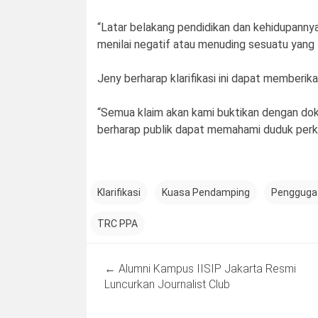
“Latar belakang pendidikan dan kehidupannya
menilai negatif atau menuding sesuatu yang t
Jeny berharap klarifikasi ini dapat memberik
“Semua klaim akan kami buktikan dengan do
berharap publik dapat memahami duduk perka
Klarifikasi
Kuasa Pendamping
Pengguga
TRC PPA
Post
←
‎Alumni Kampus IISIP Jakarta Resmi
navigation
Luncurkan Journalist Club