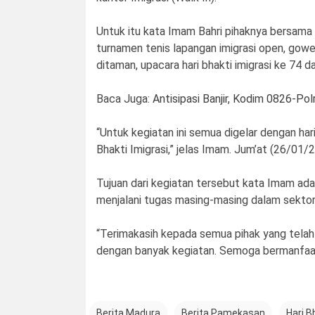
Untuk itu kata Imam Bahri pihaknya bersam
turnamen tenis lapangan imigrasi open, gow
ditaman, upacara hari bhakti imigrasi ke 74 da
Baca Juga:
Antisipasi Banjir, Kodim 0826-P
“Untuk kegiatan ini semua digelar dengan har
Bhakti Imigrasi,” jelas Imam. Jum’at (26/01/
Tujuan dari kegiatan tersebut kata Imam ada
menjalani tugas masing-masing dalam sektor
“Terimakasih kepada semua pihak yang telah 
dengan banyak kegiatan. Semoga bermanfaat 
Berita Madura
Berita Pamekasan
Hari B