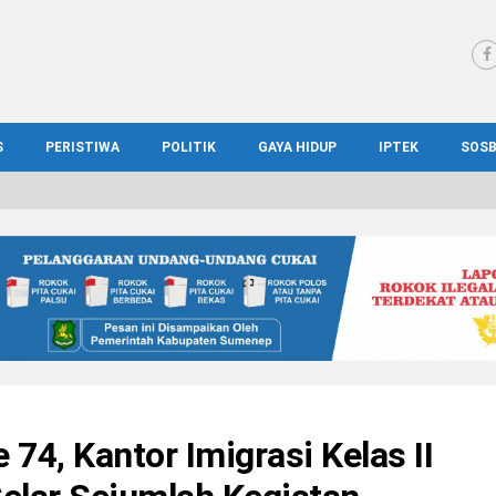
S
PERISTIWA
POLITIK
GAYA HIDUP
IPTEK
SOS
WS MADURA
HUKUM
KESEHATAN
PENDIDIKAN
SOS
IONAL
KRIMINAL
KULINER
ILMIAH
BUD
IONAL
KORUPSI
OTOMOTIF
TEKNOLOGI
WIS
 74, Kantor Imigrasi Kelas II