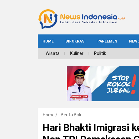
HOME
BIROKRASI
PARLEMEN
NEW
NE
Wisata
Kuliner
Politik
INDEKS
BIROKRASI
REG
NAS
Home
/
Berita Bali
Hari Bhakti Imigrasi ke