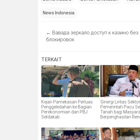
News Indonesia
Post
←
Вавада зеркало доступ к казино без
navigation
блокировок
TERKAIT
Kejari Pamekasan Perluas
Sinergi Lintas Sektor
Penggeledahan ke Bagian
Pemerintah Pacu Ser
Perekonomian dan PBJ
Tanah bagi Masyar
Setdakab
Berpenghasilan Re