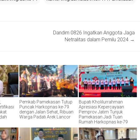
Dandim 0826 Ingatkan Anggota Jaga
Netralitas dalam Pemilu 2024
→
,
Pemkab Pamekasan Tutup
Bupati Kholilurrahman
tifikasi
Puncak Harkopnas ke-79
Apresiasi Kepercayaan
akat
dengan Jalan Sehat, Ribuan
Pemprov Jatim Tunjuk
ndah
Warga Padati Arek Lancor
Pamekasan Jadi Tuan
Rumah Harkopnas ke-79