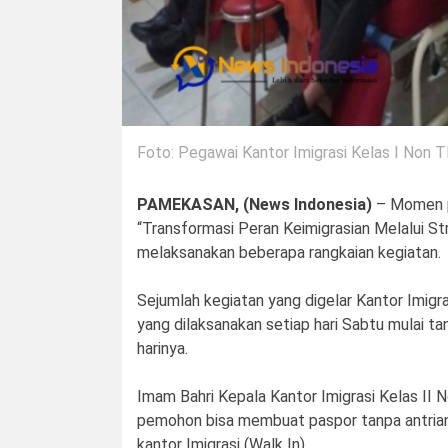
Foto: Pegawai Kantor Imigrasi Kelas I Non
PAMEKASAN, (News Indonesia)
– Momen pe
“Transformasi Peran Keimigrasian Melalui Str
melaksanakan beberapa rangkaian kegiatan.
Sejumlah kegiatan yang digelar Kantor Imigr
yang dilaksanakan setiap hari Sabtu mulai t
harinya.
Imam Bahri Kepala Kantor Imigrasi Kelas II
pemohon bisa membuat paspor tanpa antrian
kantor Imigrasi (Walk In).