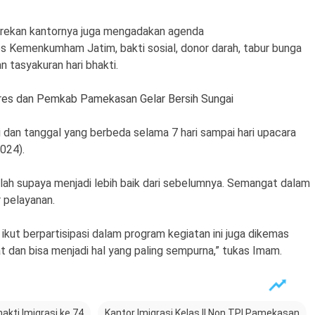
a rekan kantornya juga mengadakan agenda
es Kemenkumham Jatim, bakti sosial, donor darah, tabur bunga
n tasyakuran hari bhakti.
olres dan Pemkab Pamekasan Gelar Bersih Sungai
i dan tanggal yang berbeda selama 7 hari sampai hari upacara
2024).
lah supaya menjadi lebih baik dari sebelumnya. Semangat dalam
 pelayanan.
ikut berpartisipasi dalam program kegiatan ini juga dikemas
dan bisa menjadi hal yang paling sempurna,” tukas Imam.
hakti Imigrasi ke 74
Kantor Imigrasi Kelas II Non TPI Pamekasan