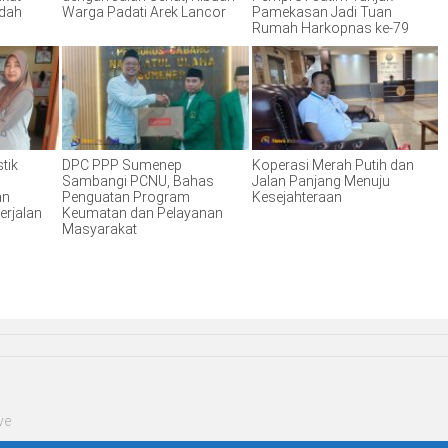
ndah
Warga Padati Arek Lancor
Pamekasan Jadi Tuan
Rumah Harkopnas ke-79
tik
DPC PPP Sumenep
Koperasi Merah Putih dan
Sambangi PCNU, Bahas
Jalan Panjang Menuju
an
Penguatan Program
Kesejahteraan
erjalan
Keumatan dan Pelayanan
Masyarakat
ve