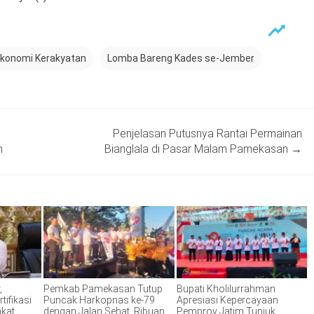
Ekonomi Kerakyatan
Lomba Bareng Kades se-Jember
Penjelasan Putusnya Rantai Permainan
n
Bianglala di Pasar Malam Pamekasan
→
,
Pemkab Pamekasan Tutup
Bupati Kholilurrahman
tifikasi
Puncak Harkopnas ke-79
Apresiasi Kepercayaan
akat
dengan Jalan Sehat, Ribuan
Pemprov Jatim Tunjuk