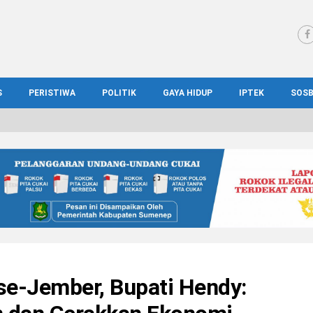
S
PERISTIWA
POLITIK
GAYA HIDUP
IPTEK
SOS
WS MADURA
HUKUM
KESEHATAN
PENDIDIKAN
SOS
IONAL
KRIMINAL
KULINER
ILMIAH
BUD
IONAL
KORUPSI
OTOMOTIF
TEKNOLOGI
WIS
e-Jember, Bupati Hendy: