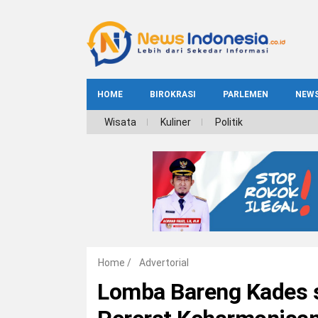
HOME
BIROKRASI
PARLEMEN
NEW
NE
Wisata
Kuliner
Politik
INDEKS
BIROKRASI
REG
NAS
Home
/
Advertorial
Lomba Bareng Kades s