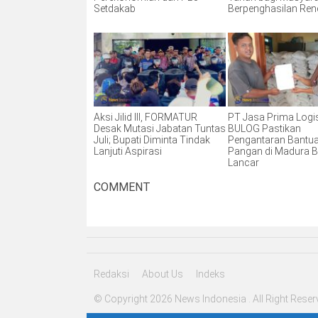
Setdakab
Berpenghasilan Re
Aksi Jilid III, FORMATUR
PT Jasa Prima Logis
Desak Mutasi Jabatan Tuntas
BULOG Pastikan
Juli; Bupati Diminta Tindak
Pengantaran Bantu
Lanjuti Aspirasi
Pangan di Madura B
Lancar
COMMENT
Redaksi
About Us
Indeks
© Copyright 2026 News Indonesia . All Right Reser