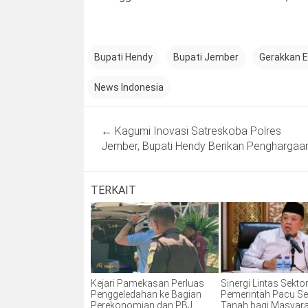
Bupati Hendy
Bupati Jember
Gerakkan 
News Indonesia
Post
←
Kagumi Inovasi Satreskoba Polres
navigation
Jember, Bupati Hendy Berikan Penghargaa
TERKAIT
Kejari Pamekasan Perluas
Sinergi Lintas Sektor
Penggeledahan ke Bagian
Pemerintah Pacu Ser
Perekonomian dan PBJ
Tanah bagi Masyar