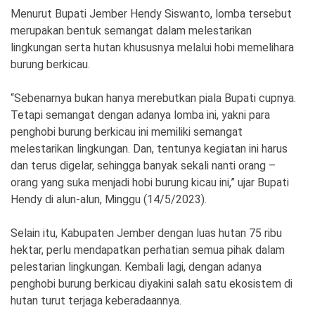
Ekonomi
Olahraga
Menurut Bupati Jember Hendy Siswanto, lomba tersebut
merupakan bentuk semangat dalam melestarikan
Indeks
Birokrasi
lingkungan serta hutan khususnya melalui hobi memelihara
burung berkicau.
“Sebenarnya bukan hanya merebutkan piala Bupati cupnya.
Tetapi semangat dengan adanya lomba ini, yakni para
penghobi burung berkicau ini memiliki semangat
melestarikan lingkungan. Dan, tentunya kegiatan ini harus
dan terus digelar, sehingga banyak sekali nanti orang –
orang yang suka menjadi hobi burung kicau ini,” ujar Bupati
Hendy di alun-alun, Minggu (14/5/2023).
©
Copyright
Selain itu, Kabupaten Jember dengan luas hutan 75 ribu
2026
News
hektar, perlu mendapatkan perhatian semua pihak dalam
Indonesia
pelestarian lingkungan. Kembali lagi, dengan adanya
.
All
penghobi burung berkicau diyakini salah satu ekosistem di
Right
Reserve
hutan turut terjaga keberadaannya.