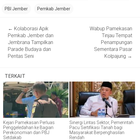
PBI Jember
Pemkab Jember
Post
←
Kolaborasi Apik
Wabup Pamekasan
navigation
Pemkab Jember dan
Tinjau Tempat
Jembrana Tampilkan
Penampungan
Parade Budaya dan
Sementara Pasar
Pentas Seni
Kolpajung
→
TERKAIT
Kejari Pamekasan Perluas
Sinergi Lintas Sektor, Pemerintah
Penggeledahan ke Bagian
Pacu Sertifikasi Tanah bagi
Perekonomian dan PBJ
Masyarakat Berpenghasilan
Setdakab
Rendah