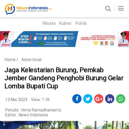
Wisata
Kuliner
Politik
HOME
Birokrasi
Parlemen
News
Home
/
Advertorial
News Madura
Regional
Jaga Kelestarian Burung, Pemkab
Jember Gandeng Penghobi Burung Gelar
Nasional
Lomba Bupati Cup
Peristiwa
13 Mei 2023
View: 1.1K
Hukum
Kriminal
Penulis : Hirna Ramadhanianto
Editor :
News Indonesia
Korupsi