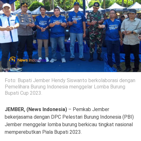
Politik
Gaya Hidup
Kesehatan
Kuliner
Otomotif
Iptek
Pendidikan
Ilmiah
Foto: Bupati Jember Hendy Siswanto berkolaborasi dengan
Teknologi
Pemelihara Burung Indonesia menggelar Lomba Burung
Bupati Cup 2023.
SosBud
JEMBER, (News Indonesia)
– Pemkab Jember
Sosial
Budaya
bekerjasama dengan DPC Pelestari Burung Indonesia (PBI)
Jember menggelar lomba burung berkicau tingkat nasional
Wisata
memperebutkan Piala Bupati 2023.