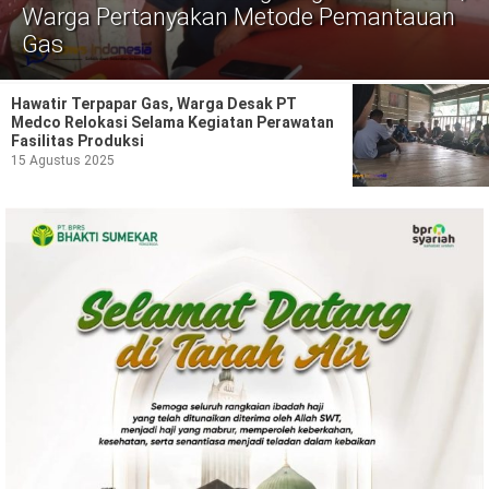
Politik
Warga Pertanyakan Metode Pemantauan
Gas
Gaya Hidup
Kesehatan
Kuliner
Hawatir Terpapar Gas, Warga Desak PT
Medco Relokasi Selama Kegiatan Perawatan
Fasilitas Produksi
Otomotif
15 Agustus 2025
Iptek
Pendidikan
Ilmiah
Teknologi
SosBud
Sosial
Budaya
Wisata