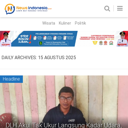
Wisata
Kuliner
Politik
HOME
Birokrasi
Parlemen
News
DAILY ARCHIVES:
15 AGUSTUS 2025
News Madura
Regional
Nasional
Headline
Peristiwa
Hukum
Kriminal
Korupsi
DLH Akui Tak Ukur Langsung Kadar Udara,