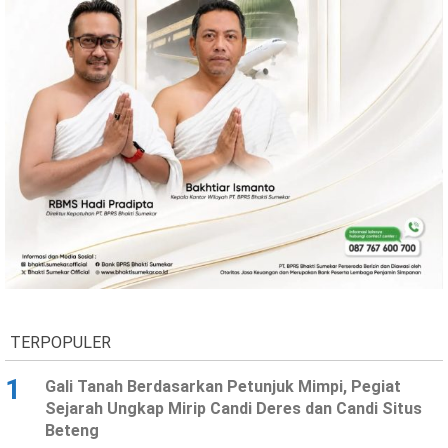
Ekonomi
Olahraga
Indeks
Birokrasi
©
Copyright
2026
TERPOPULER
News
Indonesia
.
1
Gali Tanah Berdasarkan Petunjuk Mimpi, Pegiat
All
Sejarah Ungkap Mirip Candi Deres dan Candi Situs
Right
Reserve
Beteng