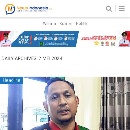
Wisata
Kuliner
Politik
HOME
Birokrasi
Parlemen
News
DAILY ARCHIVES:
2 MEI 2024
News Madura
Regional
Nasional
Headline
Peristiwa
Hukum
Kriminal
Korupsi