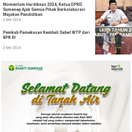
Ekonomi
Olahraga
Momentum Hardiknas 2024, Ketua DPRD
Sumenep Ajak Semua Pihak Berkolaborasi
Majukan Pendidikan
Indeks
Birokrasi
2 Mei 2024
Pemkab Pamekasan Kembali Sabet WTP dari
BPK RI
2 Mei 2024
©
Copyright
2026
News
Indonesia
.
All
Right
Reserve