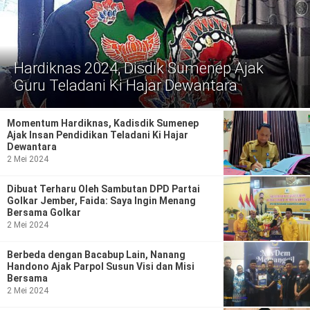
Politik
Gaya Hidup
Kesehatan
Kuliner
Hardiknas 2024, Disdik Sumenep Ajak
Guru Teladani Ki Hajar Dewantara
Otomotif
Momentum Hardiknas, Kadisdik Sumenep
Iptek
Ajak Insan Pendidikan Teladani Ki Hajar
Dewantara
Pendidikan
Ilmiah
2 Mei 2024
Dibuat Terharu Oleh Sambutan DPD Partai
Teknologi
Golkar Jember, Faida: Saya Ingin Menang
Bersama Golkar
SosBud
2 Mei 2024
Sosial
Budaya
Berbeda dengan Bacabup Lain, Nanang
Handono Ajak Parpol Susun Visi dan Misi
Bersama
Wisata
2 Mei 2024