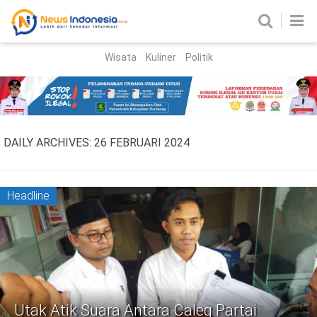
Wisata
Kuliner
Politik
HOME
Birokrasi
Parlemen
News
DAILY ARCHIVES:
26 FEBRUARI 2024
News Madura
Regional
Nasional
Headline
Peristiwa
Hukum
Kriminal
Korupsi
Utak Atik Suara Antara Caleg Partai