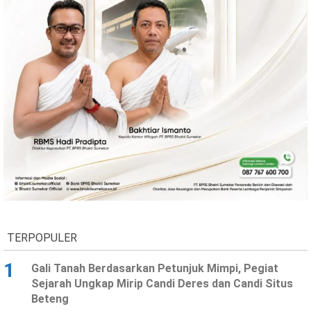
Ekonomi
Olahraga
Indeks
Birokrasi
©
Copyright
2026
TERPOPULER
News
Indonesia
.
1
Gali Tanah Berdasarkan Petunjuk Mimpi, Pegiat
All
Sejarah Ungkap Mirip Candi Deres dan Candi Situs
Right
Reserve
Beteng