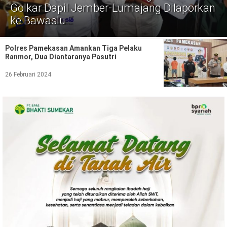
Politik
Golkar Dapil Jember-Lumajang Dilaporkan
ke Bawaslu
Gaya Hidup
Kesehatan
Kuliner
Polres Pamekasan Amankan Tiga Pelaku
Ranmor, Dua Diantaranya Pasutri
Otomotif
26 Februari 2024
Iptek
Pendidikan
Ilmiah
Teknologi
SosBud
Sosial
Budaya
Wisata