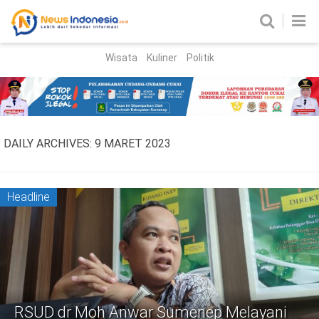
Wisata
Kuliner
Politik
HOME
Birokrasi
Parlemen
News
DAILY ARCHIVES:
9 MARET 2023
News Madura
Regional
Nasional
Headline
Peristiwa
Hukum
Kriminal
Korupsi
RSUD dr Moh Anwar Sumenep Melayani