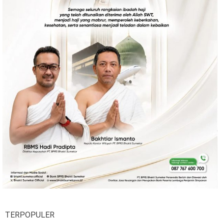
Ekonomi
Olahraga
Indeks
Birokrasi
©
Copyright
2026
News
Indonesia
.
All
Right
Reserve
TERPOPULER