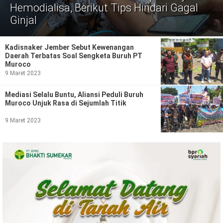
Politik
Hemodialisa, Berikut Tips Hindari Gagal
Ginjal
Gaya Hidup
Kesehatan
Kuliner
Kadisnaker Jember Sebut Kewenangan
Daerah Terbatas Soal Sengketa Buruh PT
Muroco
Otomotif
9 Maret 2023
Iptek
Mediasi Selalu Buntu, Aliansi Peduli Buruh
Muroco Unjuk Rasa di Sejumlah Titik
Pendidikan
Ilmiah
9 Maret 2023
Teknologi
SosBud
Sosial
Budaya
Wisata