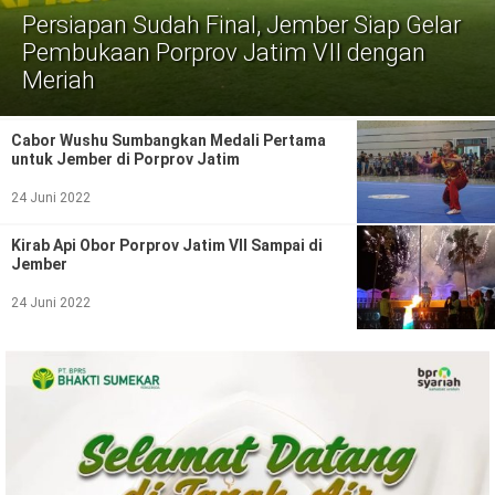
Politik
Persiapan Sudah Final, Jember Siap Gelar
Pembukaan Porprov Jatim VII dengan
Gaya Hidup
Meriah
Kesehatan
Kuliner
Cabor Wushu Sumbangkan Medali Pertama
Otomotif
untuk Jember di Porprov Jatim
24 Juni 2022
Iptek
Kirab Api Obor Porprov Jatim VII Sampai di
Pendidikan
Ilmiah
Jember
Teknologi
24 Juni 2022
SosBud
Sosial
Budaya
Wisata