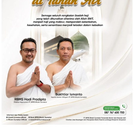
Ekonomi
Olahraga
Indeks
Birokrasi
©
Copyright
2026
News
Indonesia
.
All
Right
Reserve