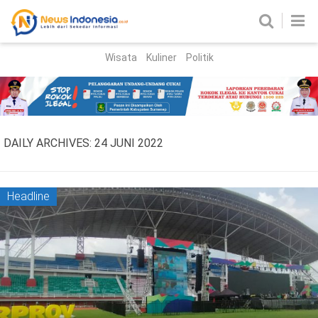
Wisata
Kuliner
Politik
HOME
Birokrasi
Parlemen
News
DAILY ARCHIVES:
24 JUNI 2022
News Madura
Regional
Nasional
Headline
Peristiwa
Hukum
Kriminal
Korupsi