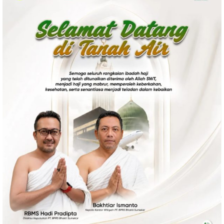
Ekonomi
Olahraga
Indeks
Birokrasi
©
Copyright
2026
News
Indonesia
.
All
Right
Reserve