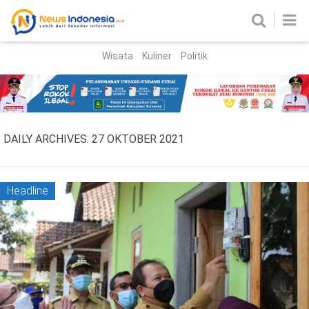
Wisata
Kuliner
Politik
HOME
Birokrasi
Parlemen
News
DAILY ARCHIVES:
27 OKTOBER 2021
News Madura
Regional
Nasional
Headline
Peristiwa
Hukum
Kriminal
Korupsi