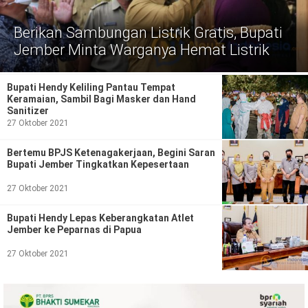
Politik
Berikan Sambungan Listrik Gratis, Bupati
Gaya Hidup
Jember Minta Warganya Hemat Listrik
Kesehatan
Kuliner
Bupati Hendy Keliling Pantau Tempat
Otomotif
Keramaian, Sambil Bagi Masker dan Hand
Sanitizer
27 Oktober 2021
Iptek
Bertemu BPJS Ketenagakerjaan, Begini Saran
Pendidikan
Ilmiah
Bupati Jember Tingkatkan Kepesertaan
Teknologi
27 Oktober 2021
Bupati Hendy Lepas Keberangkatan Atlet
SosBud
Jember ke Peparnas di Papua
Sosial
Budaya
27 Oktober 2021
Wisata