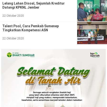
Ekonomi
Olahraga
Lelang Lahan Disoal, Sejumlah Kreditur
Datangi KPKNL Jember
Indeks
Birokrasi
22 Oktober 2020
Talent Pool, Cara Pemkab Sumenep
Tingkatkan Kompetensi ASN
22 Oktober 2020
©
Copyright
2026
News
Indonesia
.
All
Right
Reserve