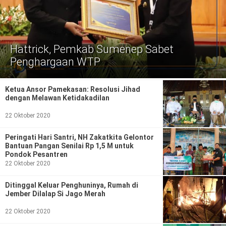
Politik
Gaya Hidup
Kesehatan
Kuliner
Hattrick, Pemkab Sumenep Sabet
Penghargaan WTP
Otomotif
Ketua Ansor Pamekasan: Resolusi Jihad
Iptek
dengan Melawan Ketidakadilan
Pendidikan
Ilmiah
22 Oktober 2020
Peringati Hari Santri, NH Zakatkita Gelontor
Teknologi
Bantuan Pangan Senilai Rp 1,5 M untuk
Pondok Pesantren
SosBud
22 Oktober 2020
Sosial
Budaya
Ditinggal Keluar Penghuninya, Rumah di
Jember Dilalap Si Jago Merah
Wisata
22 Oktober 2020