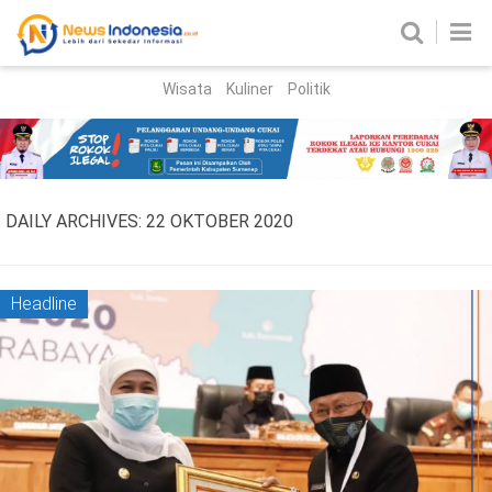
Wisata
Kuliner
Politik
HOME
Birokrasi
Parlemen
News
DAILY ARCHIVES:
22 OKTOBER 2020
News Madura
Regional
Nasional
Headline
Peristiwa
Hukum
Kriminal
Korupsi