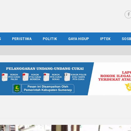
S
PERISTIWA
POLITIK
GAYA HIDUP
IPTEK
SOS
WS MADURA
HUKUM
KESEHATAN
PENDIDIKAN
SOS
IONAL
KRIMINAL
KULINER
ILMIAH
BUD
IONAL
KORUPSI
OTOMOTIF
TEKNOLOGI
WIS