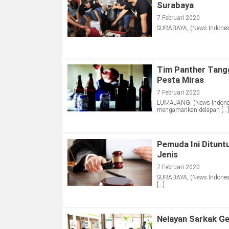
Surabaya
7 Februari 2020
SURABAYA, (News Indonesia
Tim Panther Tangg
Pesta Miras
7 Februari 2020
LUMAJANG, (News Indonesi
mengamankan delapan […]
Pemuda Ini Ditunt
Jenis
7 Februari 2020
SURABAYA, (News Indonesia
[…]
Nelayan Sarkak G