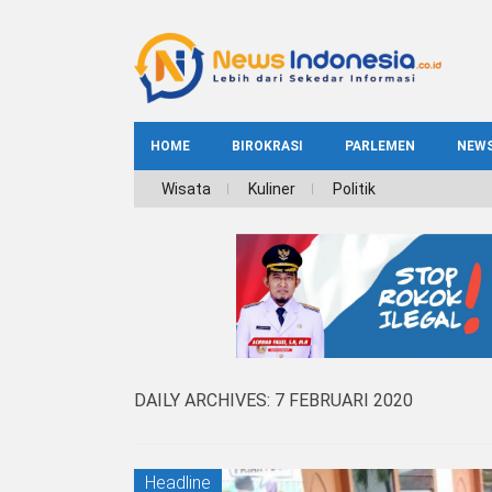
HOME
BIROKRASI
PARLEMEN
NEW
NE
Wisata
Kuliner
Politik
INDEKS
BIROKRASI
REG
NAS
DAILY ARCHIVES:
7 FEBRUARI 2020
Headline