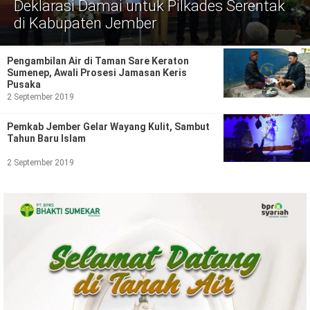
Politik
Deklarasi Damai untuk Pilkades Serentak
di Kabupaten Jember
Gaya Hidup
Pengambilan Air di Taman Sare Keraton
Kesehatan
Kuliner
Sumenep, Awali Prosesi Jamasan Keris
Pusaka
Otomotif
2 September 2019
Pemkab Jember Gelar Wayang Kulit, Sambut
Iptek
Tahun Baru Islam
Pendidikan
Ilmiah
2 September 2019
Teknologi
SosBud
Sosial
Budaya
Wisata