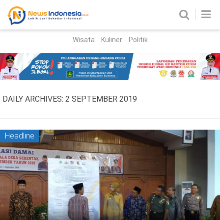
Wisata
Kuliner
Politik
HOME
Birokrasi
Parlemen
News
DAILY ARCHIVES:
2 SEPTEMBER 2019
News Madura
Regional
Nasional
Headline
Peristiwa
Hukum
Kriminal
Korupsi