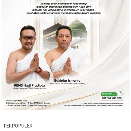
Ekonomi
Olahraga
Indeks
Birokrasi
©
Copyright
2026
News
Indonesia
.
All
Right
Reserve
TERPOPULER