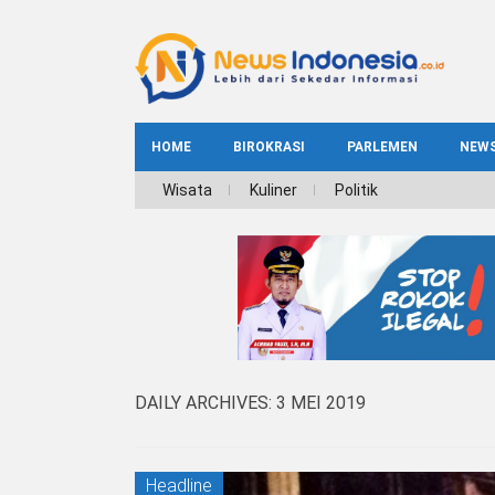
HOME
BIROKRASI
PARLEMEN
NEW
NE
Wisata
Kuliner
Politik
INDEKS
BIROKRASI
REG
NAS
DAILY ARCHIVES:
3 MEI 2019
Headline