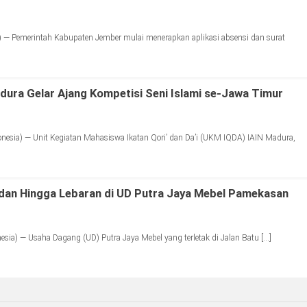
 — Pemerintah Kabupaten Jember mulai menerapkan aplikasi absensi dan surat
ura Gelar Ajang Kompetisi Seni Islami se-Jawa Timur
sia) — Unit Kegiatan Mahasiswa Ikatan Qori’ dan Da’i (UKM IQDA) IAIN Madura,
dan Hingga Lebaran di UD Putra Jaya Mebel Pamekasan
a) — Usaha Dagang (UD) Putra Jaya Mebel yang terletak di Jalan Batu […]