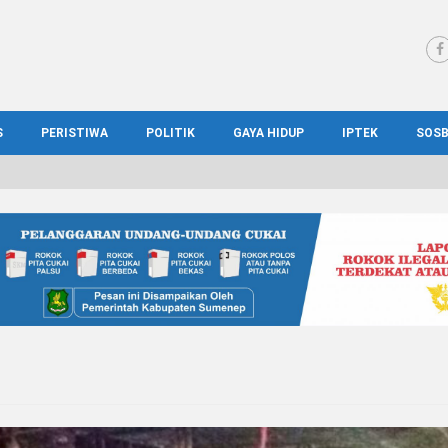
S
PERISTIWA
POLITIK
GAYA HIDUP
IPTEK
SOS
WS MADURA
HUKUM
KESEHATAN
PENDIDIKAN
SOS
IONAL
KRIMINAL
KULINER
ILMIAH
BUD
IONAL
KORUPSI
OTOMOTIF
TEKNOLOGI
WIS