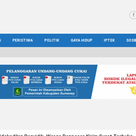
S
PERISTIWA
POLITIK
GAYA HIDUP
IPTEK
SOS
WS MADURA
HUKUM
KESEHATAN
PENDIDIKAN
SOS
IONAL
KRIMINAL
KULINER
ILMIAH
BUD
IONAL
KORUPSI
OTOMOTIF
TEKNOLOGI
WIS