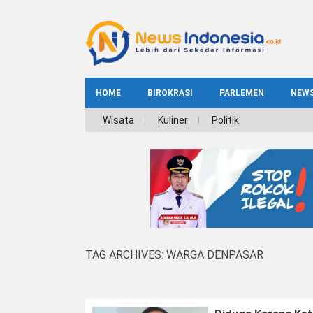
HOME
BIROKRASI
PARLEMEN
NEW
NE
Wisata
Kuliner
Politik
INDEKS
BIROKRASI
REG
NAS
TAG ARCHIVES:
WARGA DENPASAR