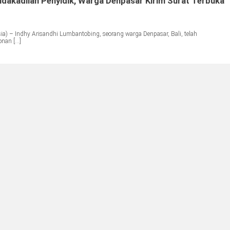
idakadilan Penyidik, Warga Denpasar Kirim Surat Terbuka
) – Indhy Arisandhi Lumbantobing, seorang warga Denpasar, Bali, telah
nan […]