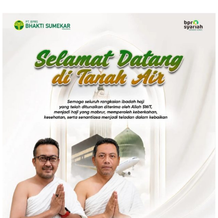
Politik
Gaya Hidup
Kesehatan
Kuliner
Otomotif
Iptek
Pendidikan
Ilmiah
Teknologi
SosBud
Sosial
Budaya
Wisata