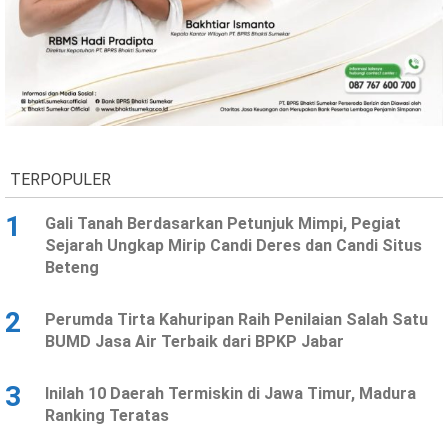
Ekonomi
Olahraga
Indeks
Birokrasi
TERPOPULER
1
Gali Tanah Berdasarkan Petunjuk Mimpi, Pegiat
Sejarah Ungkap Mirip Candi Deres dan Candi Situs
Beteng
©
2
Perumda Tirta Kahuripan Raih Penilaian Salah Satu
Copyright
2026
BUMD Jasa Air Terbaik dari BPKP Jabar
News
Indonesia
.
3
Inilah 10 Daerah Termiskin di Jawa Timur, Madura
All
Right
Ranking Teratas
Reserve