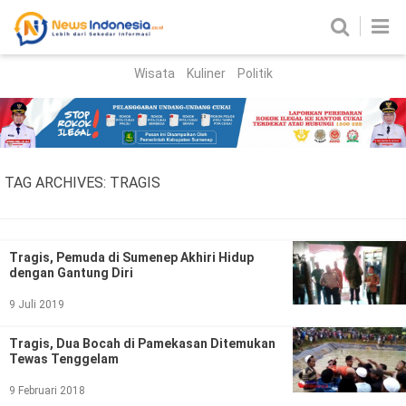
Wisata
Kuliner
Politik
HOME
Birokrasi
Parlemen
News
TAG ARCHIVES:
TRAGIS
News Madura
Regional
Nasional
Tragis, Pemuda di Sumenep Akhiri Hidup
dengan Gantung Diri
Peristiwa
9 Juli 2019
Hukum
Kriminal
Tragis, Dua Bocah di Pamekasan Ditemukan
Tewas Tenggelam
Korupsi
9 Februari 2018