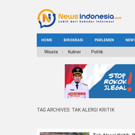
HOME
BIROKRASI
PARLEMEN
NEW
NE
Wisata
Kuliner
Politik
INDEKS
BIROKRASI
REG
NAS
TAG ARCHIVES:
TAK ALERGI KRITIK