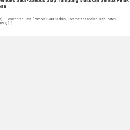
k, Pemdes Saur-Saebus Siap Tampung Masukan Semua Pihak
esa
) – Pemerintah Desa (Pemdes) Saur-Saebus, Kecamatan Sapeken, Kabupaten
mur, […]