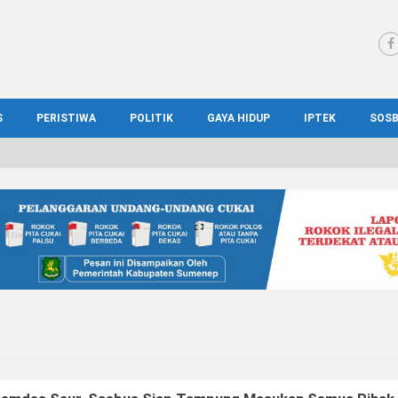
S
PERISTIWA
POLITIK
GAYA HIDUP
IPTEK
SOS
WS MADURA
HUKUM
KESEHATAN
PENDIDIKAN
SOS
IONAL
KRIMINAL
KULINER
ILMIAH
BUD
IONAL
KORUPSI
OTOMOTIF
TEKNOLOGI
WIS