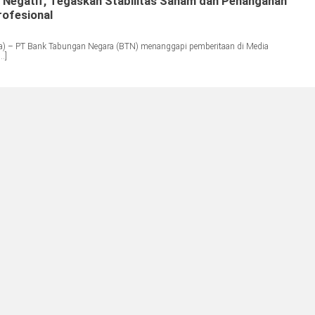
 Negatif, Tegaskan Stabilitas Saham dan Penanganan
rofesional
a) – PT Bank Tabungan Negara (BTN) menanggapi pemberitaan di Media
…]