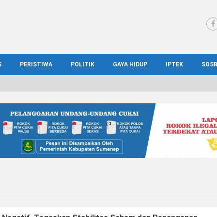
S
PERISTIWA
POLITIK
GAYA HIDUP
IPTEK
SOS
WS MADURA
HUKUM
KESEHATAN
PENDIDIKAN
SOS
IONAL
KRIMINAL
KULINER
ILMIAH
BUD
IONAL
KORUPSI
OTOMOTIF
TEKNOLOGI
WIS