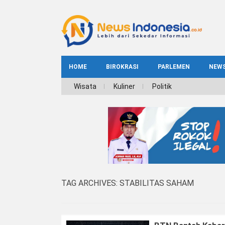
HOME
BIROKRASI
PARLEMEN
NEW
NE
Wisata
Kuliner
Politik
INDEKS
BIROKRASI
REG
NAS
TAG ARCHIVES:
STABILITAS SAHAM