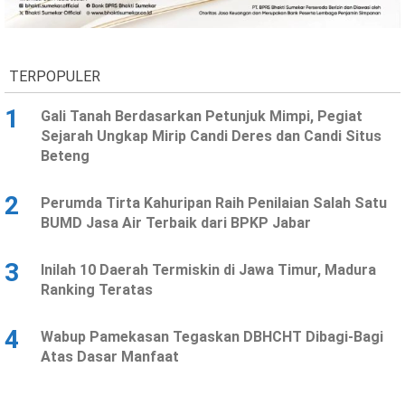
Ekonomi
Olahraga
Indeks
Birokrasi
TERPOPULER
1
Gali Tanah Berdasarkan Petunjuk Mimpi, Pegiat
Sejarah Ungkap Mirip Candi Deres dan Candi Situs
Beteng
2
Perumda Tirta Kahuripan Raih Penilaian Salah Satu
BUMD Jasa Air Terbaik dari BPKP Jabar
3
Inilah 10 Daerah Termiskin di Jawa Timur, Madura
©
Ranking Teratas
Copyright
2026
News
Indonesia
4
Wabup Pamekasan Tegaskan DBHCHT Dibagi-Bagi
.
Atas Dasar Manfaat
All
Right
Reserve