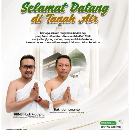
Politik
Gaya Hidup
Kesehatan
Kuliner
Otomotif
Iptek
Pendidikan
Ilmiah
Teknologi
SosBud
Sosial
Budaya
Wisata