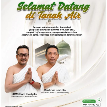
Politik
Gaya Hidup
Kesehatan
Kuliner
Otomotif
Iptek
Pendidikan
Ilmiah
Teknologi
SosBud
Sosial
Budaya
Wisata