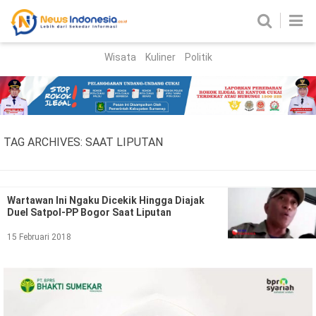
Wisata
Kuliner
Politik
HOME
Birokrasi
Parlemen
News
TAG ARCHIVES:
SAAT LIPUTAN
News Madura
Regional
Nasional
Wartawan Ini Ngaku Dicekik Hingga Diajak
Duel Satpol-PP Bogor Saat Liputan
Peristiwa
15 Februari 2018
Hukum
Kriminal
Korupsi