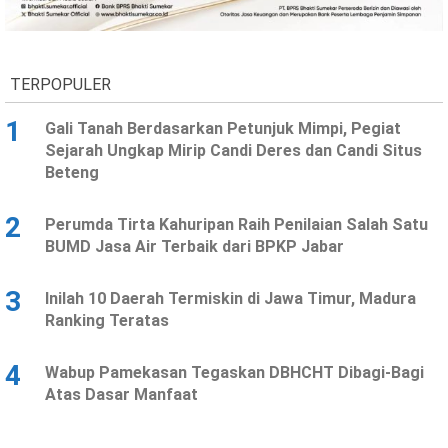
Ekonomi
Olahraga
Indeks
Birokrasi
TERPOPULER
1
Gali Tanah Berdasarkan Petunjuk Mimpi, Pegiat
Sejarah Ungkap Mirip Candi Deres dan Candi Situs
Beteng
2
Perumda Tirta Kahuripan Raih Penilaian Salah Satu
BUMD Jasa Air Terbaik dari BPKP Jabar
3
Inilah 10 Daerah Termiskin di Jawa Timur, Madura
©
Ranking Teratas
Copyright
2026
News
Indonesia
4
Wabup Pamekasan Tegaskan DBHCHT Dibagi-Bagi
.
Atas Dasar Manfaat
All
Right
Reserve