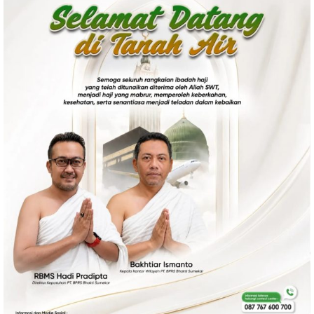
Politik
Gaya Hidup
Kesehatan
Kuliner
Otomotif
Iptek
Pendidikan
Ilmiah
Teknologi
SosBud
Sosial
Budaya
Wisata