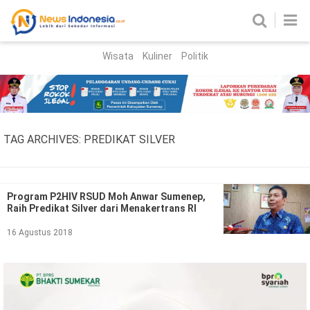
Wisata
Kuliner
Politik
HOME
Birokrasi
Parlemen
News
TAG ARCHIVES:
PREDIKAT SILVER
News Madura
Regional
Nasional
Program P2HIV RSUD Moh Anwar Sumenep,
Raih Predikat Silver dari Menakertrans RI
Peristiwa
16 Agustus 2018
Hukum
Kriminal
Korupsi