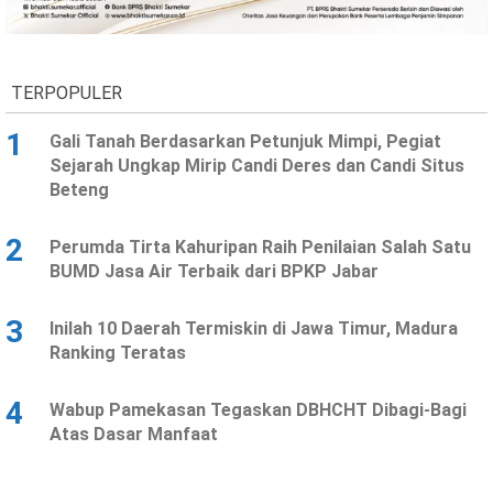
Ekonomi
Olahraga
Indeks
Birokrasi
TERPOPULER
1
Gali Tanah Berdasarkan Petunjuk Mimpi, Pegiat
Sejarah Ungkap Mirip Candi Deres dan Candi Situs
Beteng
2
Perumda Tirta Kahuripan Raih Penilaian Salah Satu
BUMD Jasa Air Terbaik dari BPKP Jabar
3
Inilah 10 Daerah Termiskin di Jawa Timur, Madura
©
Ranking Teratas
Copyright
2026
News
Indonesia
4
Wabup Pamekasan Tegaskan DBHCHT Dibagi-Bagi
.
Atas Dasar Manfaat
All
Right
Reserve