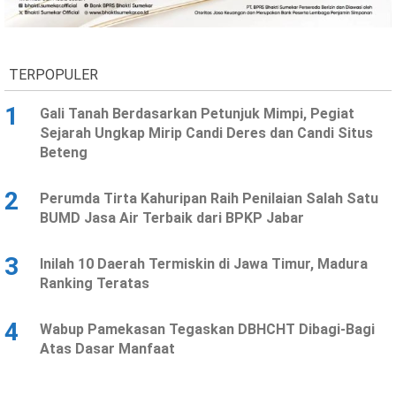
Ekonomi
Olahraga
Indeks
Birokrasi
TERPOPULER
1
Gali Tanah Berdasarkan Petunjuk Mimpi, Pegiat
Sejarah Ungkap Mirip Candi Deres dan Candi Situs
Beteng
2
Perumda Tirta Kahuripan Raih Penilaian Salah Satu
BUMD Jasa Air Terbaik dari BPKP Jabar
3
Inilah 10 Daerah Termiskin di Jawa Timur, Madura
©
Ranking Teratas
Copyright
2026
News
Indonesia
4
Wabup Pamekasan Tegaskan DBHCHT Dibagi-Bagi
.
Atas Dasar Manfaat
All
Right
Reserve