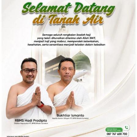
Politik
Gaya Hidup
Kesehatan
Kuliner
Otomotif
Iptek
Pendidikan
Ilmiah
Teknologi
SosBud
Sosial
Budaya
Wisata