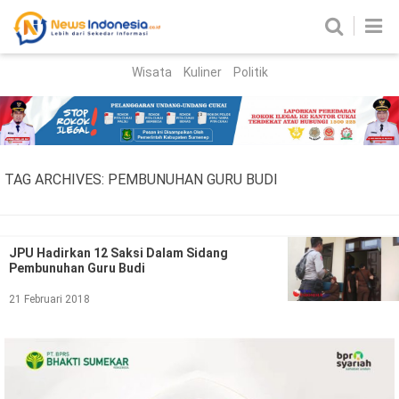
Wisata
Kuliner
Politik
HOME
Birokrasi
Parlemen
News
TAG ARCHIVES:
PEMBUNUHAN GURU BUDI
News Madura
Regional
Nasional
JPU Hadirkan 12 Saksi Dalam Sidang
Pembunuhan Guru Budi
Peristiwa
21 Februari 2018
Hukum
Kriminal
Korupsi