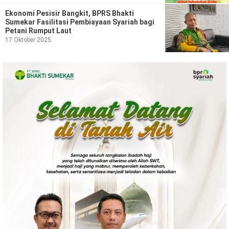
Politik
Ekonomi Pesisir Bangkit, BPRS Bhakti
Sumekar Fasilitasi Pembiayaan Syariah bagi
Gaya Hidup
Petani Rumput Laut
17 Oktober 2025
Kesehatan
Kuliner
Otomotif
Iptek
Pendidikan
Ilmiah
Teknologi
SosBud
Sosial
Budaya
Wisata