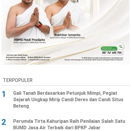
Ekonomi
Olahraga
Indeks
Birokrasi
TERPOPULER
©
1
Gali Tanah Berdasarkan Petunjuk Mimpi, Pegiat
Copyright
2026
Sejarah Ungkap Mirip Candi Deres dan Candi Situs
News
Beteng
Indonesia
.
All
Right
2
Perumda Tirta Kahuripan Raih Penilaian Salah Satu
Reserve
BUMD Jasa Air Terbaik dari BPKP Jabar