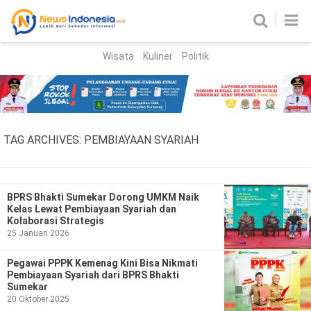
Wisata
Kuliner
Politik
HOME
Birokrasi
Parlemen
News
TAG ARCHIVES:
PEMBIAYAAN SYARIAH
News Madura
Regional
Nasional
BPRS Bhakti Sumekar Dorong UMKM Naik
Kelas Lewat Pembiayaan Syariah dan
Peristiwa
Kolaborasi Strategis
25 Januari 2026
Hukum
Kriminal
Pegawai PPPK Kemenag Kini Bisa Nikmati
Pembiayaan Syariah dari BPRS Bhakti
Korupsi
Sumekar
20 Oktober 2025