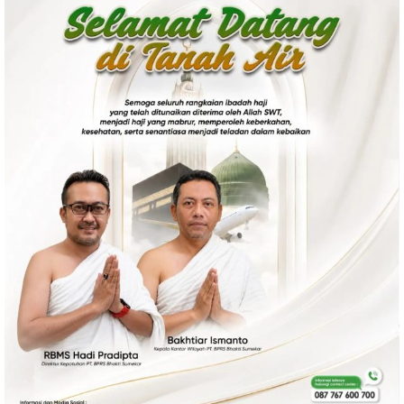
Politik
Gaya Hidup
Kesehatan
Kuliner
Otomotif
Iptek
Pendidikan
Ilmiah
Teknologi
SosBud
Sosial
Budaya
Wisata