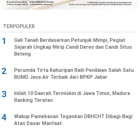
Ekonomi
Olahraga
Indeks
Birokrasi
TERPOPULER
1
Gali Tanah Berdasarkan Petunjuk Mimpi, Pegiat
Sejarah Ungkap Mirip Candi Deres dan Candi Situs
Beteng
2
Perumda Tirta Kahuripan Raih Penilaian Salah Satu
BUMD Jasa Air Terbaik dari BPKP Jabar
3
Inilah 10 Daerah Termiskin di Jawa Timur, Madura
©
Ranking Teratas
Copyright
2026
News
Indonesia
4
Wabup Pamekasan Tegaskan DBHCHT Dibagi-Bagi
.
Atas Dasar Manfaat
All
Right
Reserve