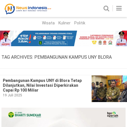
Wisata
Kuliner
Politik
HOME
Birokrasi
Parlemen
News
TAG ARCHIVES:
PEMBANGUNAN KAMPUS UNY BLORA
News Madura
Regional
Nasional
Pembangunan Kampus UNY di Blora Tetap
Dilanjutkan, Nilai Investasi Diperkirakan
Peristiwa
Capai Rp 100 Miliar
19 Juli 2025
Hukum
Kriminal
Korupsi