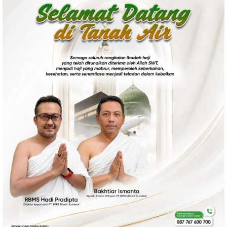
Politik
Gaya Hidup
Kesehatan
Kuliner
Otomotif
Iptek
Pendidikan
Ilmiah
Teknologi
SosBud
Sosial
Budaya
Wisata