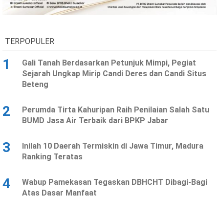
Ekonomi
Olahraga
Indeks
Birokrasi
TERPOPULER
1
Gali Tanah Berdasarkan Petunjuk Mimpi, Pegiat
Sejarah Ungkap Mirip Candi Deres dan Candi Situs
Beteng
2
Perumda Tirta Kahuripan Raih Penilaian Salah Satu
BUMD Jasa Air Terbaik dari BPKP Jabar
3
Inilah 10 Daerah Termiskin di Jawa Timur, Madura
©
Ranking Teratas
Copyright
2026
News
Indonesia
4
Wabup Pamekasan Tegaskan DBHCHT Dibagi-Bagi
.
Atas Dasar Manfaat
All
Right
Reserve