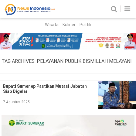
Wisata
Kuliner
Politik
HOME
Birokrasi
Parlemen
News
TAG ARCHIVES:
PELAYANAN PUBLIK BISMILLAH MELAYANI
News Madura
Regional
Nasional
Bupati Sumenep Pastikan Mutasi Jabatan
Siap Digelar
Peristiwa
7 Agustus 2025
Hukum
Kriminal
Korupsi