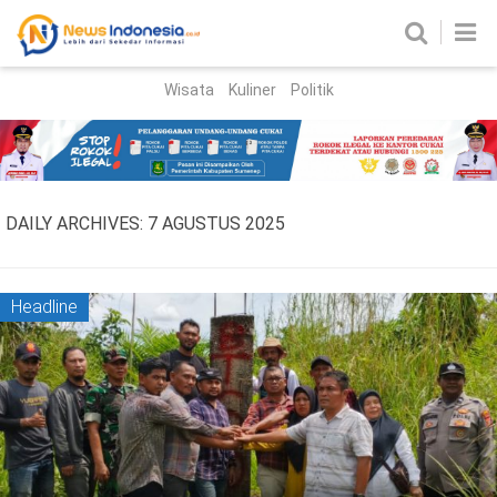
Wisata
Kuliner
Politik
HOME
Birokrasi
Parlemen
News
DAILY ARCHIVES:
7 AGUSTUS 2025
News Madura
Regional
Nasional
Headline
Peristiwa
Hukum
Kriminal
Korupsi