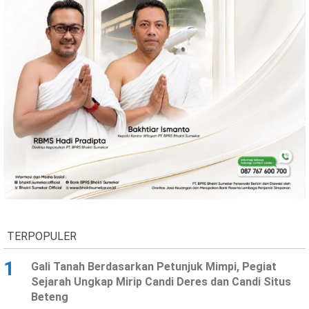
Ekonomi
Olahraga
Indeks
Birokrasi
©
Copyright
2026
TERPOPULER
News
Indonesia
.
1
Gali Tanah Berdasarkan Petunjuk Mimpi, Pegiat
All
Sejarah Ungkap Mirip Candi Deres dan Candi Situs
Right
Reserve
Beteng