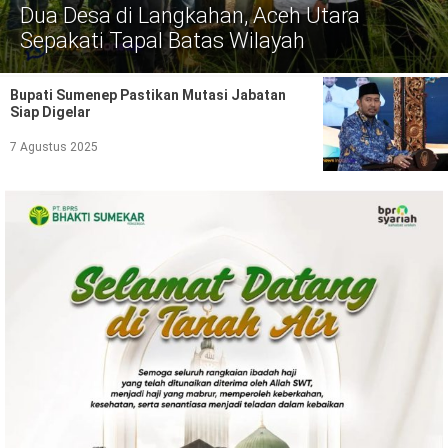
Politik
Dua Desa di Langkahan, Aceh Utara
Sepakati Tapal Batas Wilayah
Gaya Hidup
Kesehatan
Kuliner
Bupati Sumenep Pastikan Mutasi Jabatan
Siap Digelar
Otomotif
7 Agustus 2025
Iptek
Pendidikan
Ilmiah
Teknologi
SosBud
Sosial
Budaya
Wisata