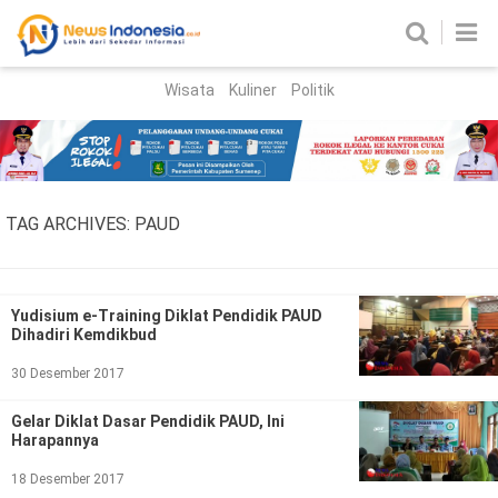
Wisata
Kuliner
Politik
HOME
Birokrasi
Parlemen
News
TAG ARCHIVES:
PAUD
News Madura
Regional
Nasional
Yudisium e-Training Diklat Pendidik PAUD
Dihadiri Kemdikbud
Peristiwa
30 Desember 2017
Hukum
Kriminal
Gelar Diklat Dasar Pendidik PAUD, Ini
Harapannya
Korupsi
18 Desember 2017