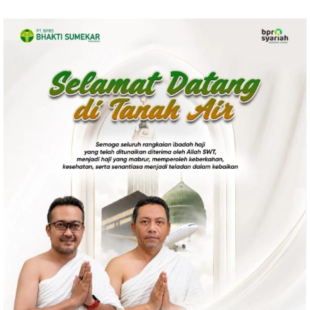
Politik
Gaya Hidup
Kesehatan
Kuliner
Otomotif
Iptek
Pendidikan
Ilmiah
Teknologi
SosBud
Sosial
Budaya
Wisata