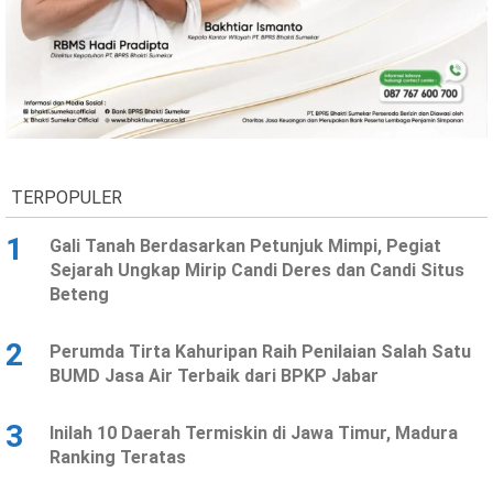
Ekonomi
Olahraga
Indeks
Birokrasi
TERPOPULER
1
Gali Tanah Berdasarkan Petunjuk Mimpi, Pegiat
Sejarah Ungkap Mirip Candi Deres dan Candi Situs
Beteng
©
2
Perumda Tirta Kahuripan Raih Penilaian Salah Satu
Copyright
2026
BUMD Jasa Air Terbaik dari BPKP Jabar
News
Indonesia
.
3
Inilah 10 Daerah Termiskin di Jawa Timur, Madura
All
Right
Ranking Teratas
Reserve