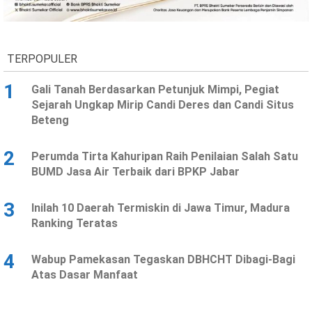
Ekonomi
Olahraga
Indeks
Birokrasi
TERPOPULER
1
Gali Tanah Berdasarkan Petunjuk Mimpi, Pegiat
Sejarah Ungkap Mirip Candi Deres dan Candi Situs
Beteng
2
Perumda Tirta Kahuripan Raih Penilaian Salah Satu
BUMD Jasa Air Terbaik dari BPKP Jabar
3
Inilah 10 Daerah Termiskin di Jawa Timur, Madura
©
Ranking Teratas
Copyright
2026
News
Indonesia
4
Wabup Pamekasan Tegaskan DBHCHT Dibagi-Bagi
.
Atas Dasar Manfaat
All
Right
Reserve