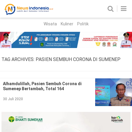
Wisata
Kuliner
Politik
HOME
Birokrasi
Parlemen
News
TAG ARCHIVES:
PASIEN SEMBUH CORONA DI SUMENEP
News Madura
Regional
Nasional
Alhamdulillah, Pasien Sembuh Corona di
Sumenep Bertambah, Total 164
Peristiwa
30 Juli 2020
Hukum
Kriminal
Korupsi