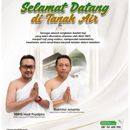
Politik
Gaya Hidup
Kesehatan
Kuliner
Otomotif
Iptek
Pendidikan
Ilmiah
Teknologi
SosBud
Sosial
Budaya
Wisata