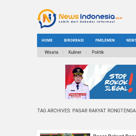
HOME
BIROKRASI
PARLEMEN
NEW
NE
Wisata
Kuliner
Politik
INDEKS
BIROKRASI
REG
NAS
TAG ARCHIVES:
PASAR RAKYAT RONGTENG