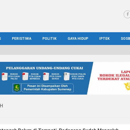
S
PERISTIWA
POLITIK
GAYA HIDUP
IPTEK
SOS
WS MADURA
HUKUM
KESEHATAN
PENDIDIKAN
SOS
IONAL
KRIMINAL
KULINER
ILMIAH
BUD
IONAL
KORUPSI
OTOMOTIF
TEKNOLOGI
WIS
AH