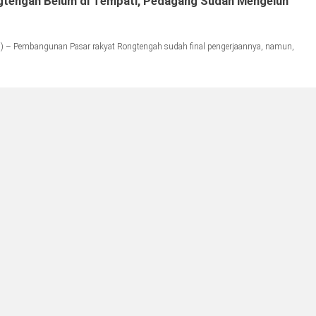
gtengah Belum di Tempati, Pedagang Sudah Mengeluh
) – Pembangunan Pasar rakyat Rongtengah sudah final pengerjaannya, namun,
]