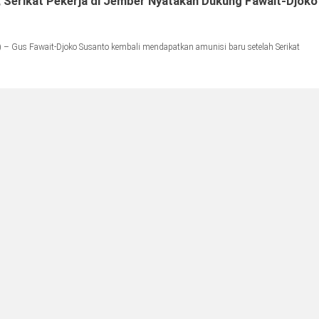
n, Serikat Pekerja di Jember Nyatakan Dukung Fawait-Djoko
– Gus Fawait-Djoko Susanto kembali mendapatkan amunisi baru setelah Serikat