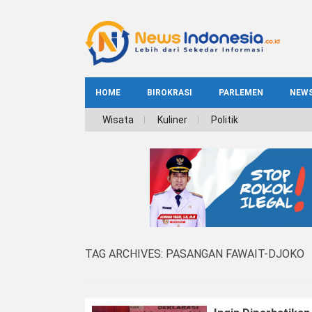
HOME
BIROKRASI
PARLEMEN
NEW
NE
Wisata
Kuliner
Politik
INDEKS
BIROKRASI
REG
NAS
TAG ARCHIVES:
PASANGAN FAWAIT-DJOKO