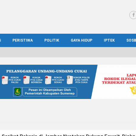
S
PERISTIWA
POLITIK
GAYA HIDUP
IPTEK
SOS
WS MADURA
HUKUM
KESEHATAN
PENDIDIKAN
SOS
IONAL
KRIMINAL
KULINER
ILMIAH
BUD
IONAL
KORUPSI
OTOMOTIF
TEKNOLOGI
WIS