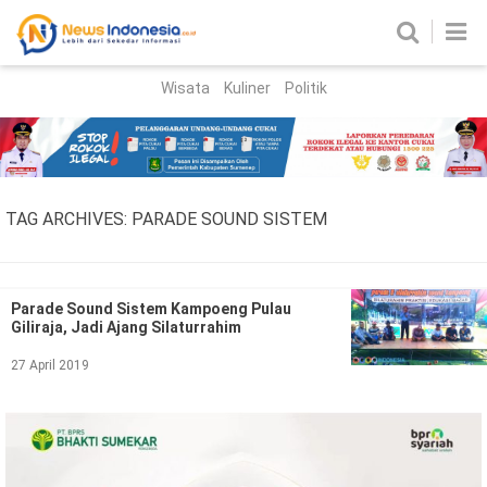
Wisata
Kuliner
Politik
HOME
Birokrasi
Parlemen
News
TAG ARCHIVES:
PARADE SOUND SISTEM
News Madura
Regional
Nasional
Parade Sound Sistem Kampoeng Pulau
Giliraja, Jadi Ajang Silaturrahim
Peristiwa
27 April 2019
Hukum
Kriminal
Korupsi