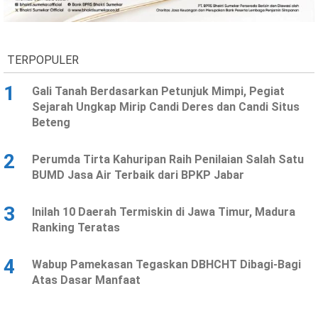
Ekonomi
Olahraga
Indeks
Birokrasi
TERPOPULER
1
Gali Tanah Berdasarkan Petunjuk Mimpi, Pegiat
Sejarah Ungkap Mirip Candi Deres dan Candi Situs
Beteng
2
Perumda Tirta Kahuripan Raih Penilaian Salah Satu
BUMD Jasa Air Terbaik dari BPKP Jabar
3
Inilah 10 Daerah Termiskin di Jawa Timur, Madura
©
Ranking Teratas
Copyright
2026
News
Indonesia
4
Wabup Pamekasan Tegaskan DBHCHT Dibagi-Bagi
.
Atas Dasar Manfaat
All
Right
Reserve