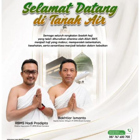
Politik
Gaya Hidup
Kesehatan
Kuliner
Otomotif
Iptek
Pendidikan
Ilmiah
Teknologi
SosBud
Sosial
Budaya
Wisata