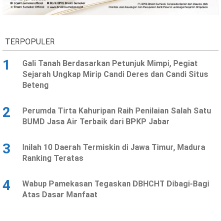
Ekonomi
Olahraga
Indeks
Birokrasi
TERPOPULER
1
Gali Tanah Berdasarkan Petunjuk Mimpi, Pegiat
Sejarah Ungkap Mirip Candi Deres dan Candi Situs
Beteng
2
Perumda Tirta Kahuripan Raih Penilaian Salah Satu
BUMD Jasa Air Terbaik dari BPKP Jabar
3
Inilah 10 Daerah Termiskin di Jawa Timur, Madura
©
Ranking Teratas
Copyright
2026
News
Indonesia
4
Wabup Pamekasan Tegaskan DBHCHT Dibagi-Bagi
.
Atas Dasar Manfaat
All
Right
Reserve