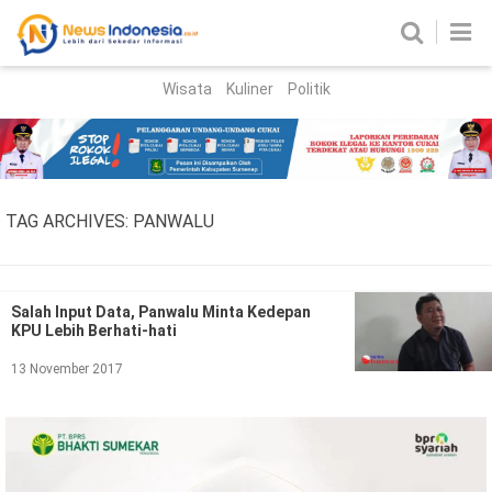
Wisata
Kuliner
Politik
HOME
Birokrasi
Parlemen
News
TAG ARCHIVES:
PANWALU
News Madura
Regional
Nasional
Salah Input Data, Panwalu Minta Kedepan
KPU Lebih Berhati-hati
Peristiwa
13 November 2017
Hukum
Kriminal
Korupsi