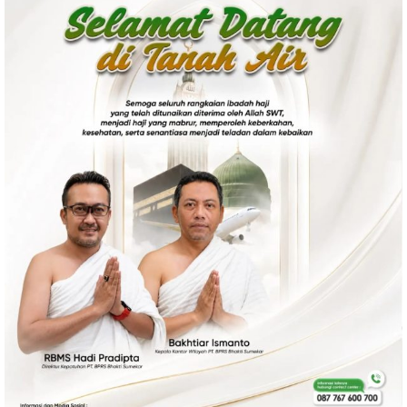
Politik
Gaya Hidup
Kesehatan
Kuliner
Otomotif
Iptek
Pendidikan
Ilmiah
Teknologi
SosBud
Sosial
Budaya
Wisata