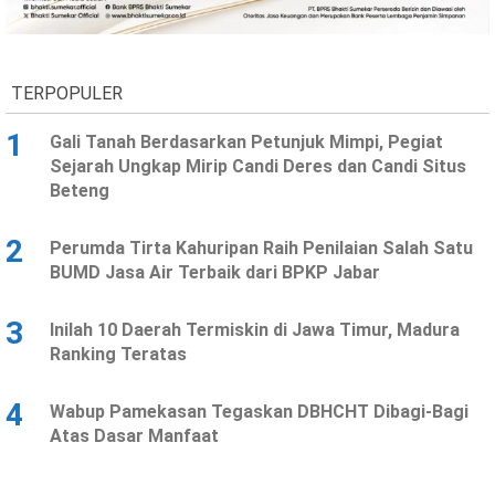
Ekonomi
Olahraga
Indeks
Birokrasi
TERPOPULER
1
Gali Tanah Berdasarkan Petunjuk Mimpi, Pegiat
Sejarah Ungkap Mirip Candi Deres dan Candi Situs
Beteng
2
Perumda Tirta Kahuripan Raih Penilaian Salah Satu
BUMD Jasa Air Terbaik dari BPKP Jabar
3
Inilah 10 Daerah Termiskin di Jawa Timur, Madura
©
Ranking Teratas
Copyright
2026
News
Indonesia
4
Wabup Pamekasan Tegaskan DBHCHT Dibagi-Bagi
.
Atas Dasar Manfaat
All
Right
Reserve