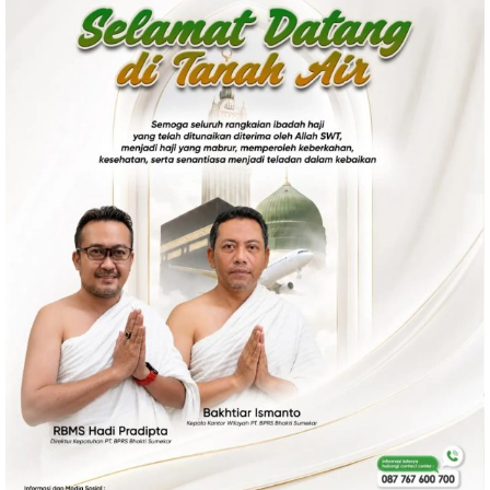
Politik
Gaya Hidup
Kesehatan
Kuliner
Otomotif
Iptek
Pendidikan
Ilmiah
Teknologi
SosBud
Sosial
Budaya
Wisata