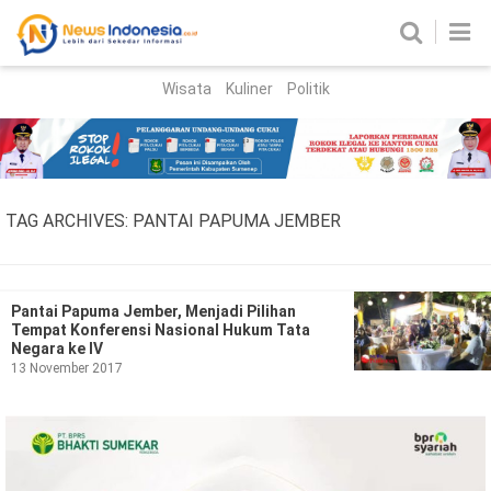
Wisata
Kuliner
Politik
HOME
Birokrasi
Parlemen
News
TAG ARCHIVES:
PANTAI PAPUMA JEMBER
News Madura
Regional
Nasional
Pantai Papuma Jember, Menjadi Pilihan
Tempat Konferensi Nasional Hukum Tata
Peristiwa
Negara ke IV
13 November 2017
Hukum
Kriminal
Korupsi