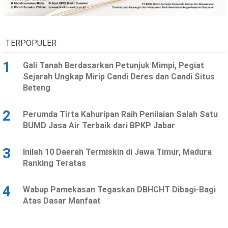
Ekonomi
Olahraga
Indeks
Birokrasi
TERPOPULER
1
Gali Tanah Berdasarkan Petunjuk Mimpi, Pegiat
Sejarah Ungkap Mirip Candi Deres dan Candi Situs
Beteng
2
Perumda Tirta Kahuripan Raih Penilaian Salah Satu
BUMD Jasa Air Terbaik dari BPKP Jabar
3
Inilah 10 Daerah Termiskin di Jawa Timur, Madura
©
Ranking Teratas
Copyright
2026
News
Indonesia
4
Wabup Pamekasan Tegaskan DBHCHT Dibagi-Bagi
.
Atas Dasar Manfaat
All
Right
Reserve