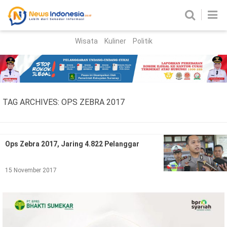
Wisata
Kuliner
Politik
HOME
Birokrasi
Parlemen
News
TAG ARCHIVES:
OPS ZEBRA 2017
News Madura
Regional
Nasional
Ops Zebra 2017, Jaring 4.822 Pelanggar
Peristiwa
15 November 2017
Hukum
Kriminal
Korupsi