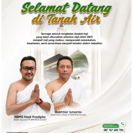
Politik
Gaya Hidup
Kesehatan
Kuliner
Otomotif
Iptek
Pendidikan
Ilmiah
Teknologi
SosBud
Sosial
Budaya
Wisata